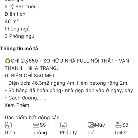
2 tỷ 650 triệu
Diện tích
46 m²
Phòng ngủ
2 Phòng ngủ
Thông tin mô tả
♻️CHỈ 2tỷ650 - SỞ HỮU NHÀ FULL NỘI THẤT - VẠN
THẠNH - NHA TRANG.
ĐI BIỂN CHỈ 850 MÉT
- Diện tích: 46,3m2 ngang 4m. Hẻm betong rộng 2m.
- Sổ hồng đã hoàn công- nhà đẹp dọn vào ở ngay, đầy
- Cách đường...
...
Xem Thêm
Đặc điểm bất động sản
Số
Mức
Số
Diện
phòng
Pháp lý
giá
toilet