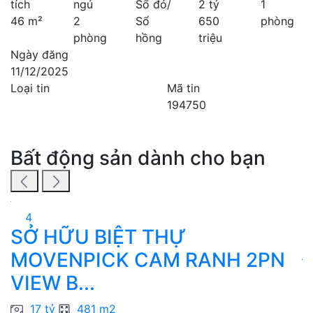
tích
ngủ
Sổ đỏ/
2 tỷ
1
46 m²
2
Sổ
650
phòng
phòng
hồng
triệu
Ngày đăng
11/12/2025
Loại tin
Mã tin
194750
Bất động sản dành cho bạn
4
SỞ HỮU BIỆT THỰ
B
MOVENPICK CAM RANH 2PN
Đ
VIEW B...
N
17 tỷ
481 m2