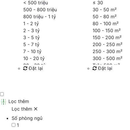
< 500 triệu
≤
30
500 - 800 triệu
30 - 50 m²
800 triệu - 1 tỷ
50 - 80 m²
1 - 2 tỷ
80 - 100 m²
2 - 3 tỷ
100 - 150 m²
3 - 5 tỷ
150 - 200 m²
5 - 7 tỷ
200 - 250 m²
7 - 10 tỷ
250 - 300 m²
10 - 20 tỷ
300 - 500 m²
20 - 30 tỷ
Trên 500 m²
Đặt lại
Đặt lại
30 - 40 tỷ
40 - 60 tỷ
Tìm kiếm
Tìm kiếm
Trên 60 tỷ
Thỏa thuận
Lọc thêm
Lọc thêm
Số phòng ngủ
1