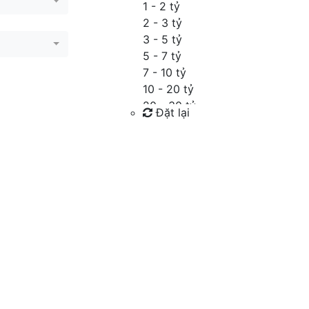
1 - 2 tỷ
2 - 3 tỷ
3 - 5 tỷ
5 - 7 tỷ
7 - 10 tỷ
10 - 20 tỷ
20 - 30 tỷ
Đặt lại
30 - 40 tỷ
40 - 60 tỷ
Tìm kiếm
Trên 60 tỷ
Thỏa thuận