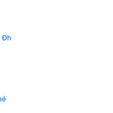
h Đh
hé