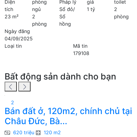
Diện
phòng
Pháp lý
giá
toilet
tích
ngủ
Sổ đỏ/
1 tỷ
2
23 m²
2
Sổ
phòng
phòng
hồng
Ngày đăng
04/09/2025
Loại tin
Mã tin
179108
Bất động sản dành cho bạn
2
Bán đất ở, 120m2, chính chủ tại
Châu Đức, Bà...
N
620 triệu
120 m2