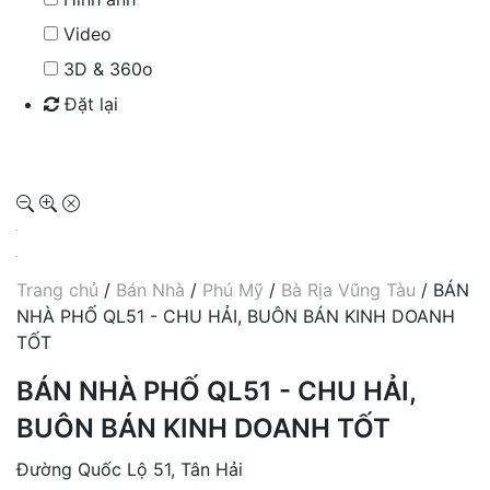
Video
3D & 360o
Đặt lại
Tìm kiếm
Trang chủ
/
Bán Nhà
/
Phú Mỹ
/
Bà Rịa Vũng Tàu
/ BÁN
NHÀ PHỐ QL51 - CHU HẢI, BUÔN BÁN KINH DOANH
TỐT
BÁN NHÀ PHỐ QL51 - CHU HẢI,
BUÔN BÁN KINH DOANH TỐT
Đường Quốc Lộ 51, Tân Hải