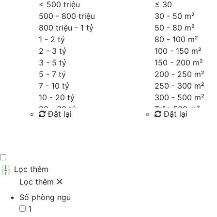
< 500 triệu
≤
30
500 - 800 triệu
30 - 50 m²
800 triệu - 1 tỷ
50 - 80 m²
1 - 2 tỷ
80 - 100 m²
2 - 3 tỷ
100 - 150 m²
3 - 5 tỷ
150 - 200 m²
5 - 7 tỷ
200 - 250 m²
7 - 10 tỷ
250 - 300 m²
10 - 20 tỷ
300 - 500 m²
20 - 30 tỷ
Trên 500 m²
Đặt lại
Đặt lại
30 - 40 tỷ
40 - 60 tỷ
Tìm kiếm
Tìm kiếm
Trên 60 tỷ
Thỏa thuận
Lọc thêm
Lọc thêm
Số phòng ngủ
1