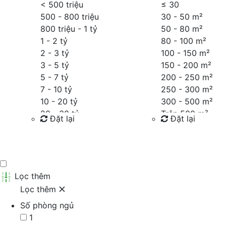
< 500 triệu
≤
30
500 - 800 triệu
30 - 50 m²
800 triệu - 1 tỷ
50 - 80 m²
1 - 2 tỷ
80 - 100 m²
2 - 3 tỷ
100 - 150 m²
3 - 5 tỷ
150 - 200 m²
5 - 7 tỷ
200 - 250 m²
7 - 10 tỷ
250 - 300 m²
10 - 20 tỷ
300 - 500 m²
20 - 30 tỷ
Trên 500 m²
Đặt lại
Đặt lại
30 - 40 tỷ
40 - 60 tỷ
Tìm kiếm
Tìm kiếm
Trên 60 tỷ
Thỏa thuận
Lọc thêm
Lọc thêm
Số phòng ngủ
1