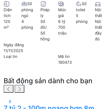
Số
Số
Diện
phòng
Pháp
Mức
toilet
Nội
tích
ngủ
lý
giá
5
thất
120
4
Sổ
6 tỷ
phòng
Nội
m²
phòng
đỏ/
700
thất
Sổ
triệu
đầy
hồng
đủ
Ngày đăng
11/11/2025
Loại tin
Mã tin
190473
Bất động sản dành cho bạn
8
7 tỷ 2 - 100m ngang hơn 8m