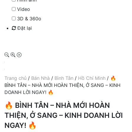
Video
3D & 360o
Đặt lại
Tìm kiếm
Trang chủ
/
Bán Nhà
/
Bình Tân
/
Hồ Chí Minh
/ 🔥
BÌNH TÂN – NHÀ MỚI HOÀN THIỆN, Ở SANG – KINH
DOANH LỜI NGAY! 🔥
🔥 BÌNH TÂN – NHÀ MỚI HOÀN
THIỆN, Ở SANG – KINH DOANH LỜI
NGAY! 🔥