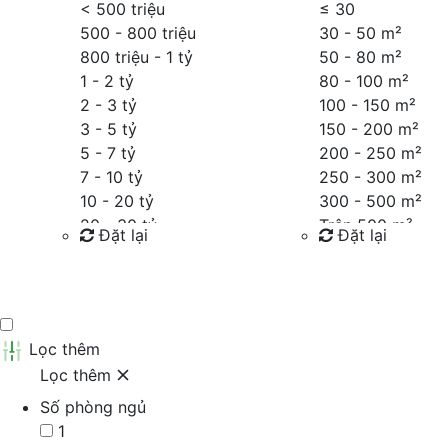
< 500 triệu
≤
30
500 - 800 triệu
30 - 50 m²
800 triệu - 1 tỷ
50 - 80 m²
1 - 2 tỷ
80 - 100 m²
2 - 3 tỷ
100 - 150 m²
3 - 5 tỷ
150 - 200 m²
5 - 7 tỷ
200 - 250 m²
7 - 10 tỷ
250 - 300 m²
10 - 20 tỷ
300 - 500 m²
20 - 30 tỷ
Trên 500 m²
Đặt lại
Đặt lại
30 - 40 tỷ
40 - 60 tỷ
Tìm kiếm
Tìm kiếm
Trên 60 tỷ
Thỏa thuận
Lọc thêm
Lọc thêm
Số phòng ngủ
1