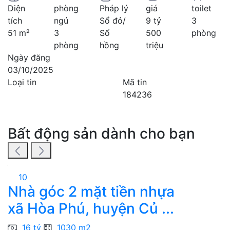
Diện
phòng
Pháp lý
giá
toilet
tích
ngủ
Sổ đỏ/
9 tỷ
3
51 m²
3
Sổ
500
phòng
phòng
hồng
triệu
Ngày đăng
03/10/2025
Loại tin
Mã tin
184236
Bất động sản dành cho bạn
10
Nhà góc 2 mặt tiền nhựa
7
xã Hòa Phú, huyện Củ ...
n
16 tỷ
1030 m2