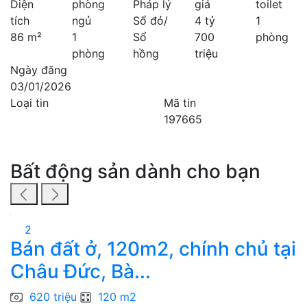
Diện
phòng
Pháp lý
giá
toilet
tích
ngủ
Sổ đỏ/
4 tỷ
1
86 m²
1
Sổ
700
phòng
phòng
hồng
triệu
Ngày đăng
03/01/2026
Loại tin
Mã tin
197665
Bất động sản dành cho bạn
2
Bán đất ở, 120m2, chính chủ tại
Châu Đức, Bà...
N
620 triệu
120 m2