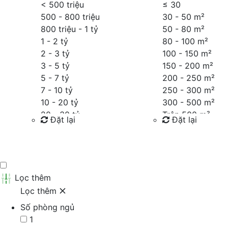
< 500 triệu
≤
30
500 - 800 triệu
30 - 50 m²
800 triệu - 1 tỷ
50 - 80 m²
1 - 2 tỷ
80 - 100 m²
2 - 3 tỷ
100 - 150 m²
3 - 5 tỷ
150 - 200 m²
5 - 7 tỷ
200 - 250 m²
7 - 10 tỷ
250 - 300 m²
10 - 20 tỷ
300 - 500 m²
20 - 30 tỷ
Trên 500 m²
Đặt lại
Đặt lại
30 - 40 tỷ
40 - 60 tỷ
Tìm kiếm
Tìm kiếm
Trên 60 tỷ
Thỏa thuận
Lọc thêm
Lọc thêm
Số phòng ngủ
1