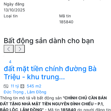
Ngày đăng
13/10/2025
Loại tin
Mã tin
185840
Bất động sản dành cho bạn
4
đất mặt tiền chính đường Bà
B
Triệu - khu trung...
h
11 tỷ
545 m2
Đức Trọng , Lâm Đồng
Đ
Thông tin mô tả về bất động sản
"CHÍNH CHỦ CẦN BÁN
ĐẤT TẶNG NHÀ MẶT TIỀN NGUYỄN ĐÌNH CHIỂU – P.1,
BẢO LỘC, LÂM ĐỒNG"
- Mã tin
185840
do người đăng tin