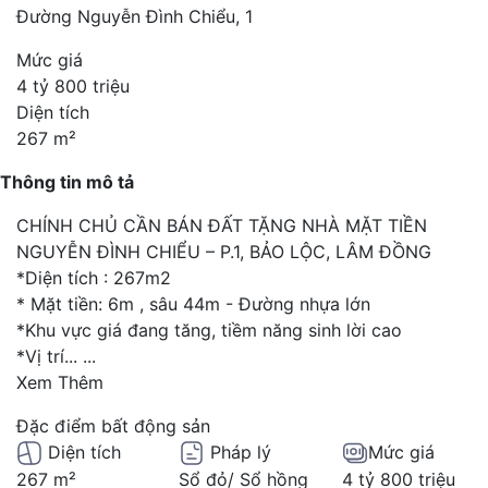
Đường Nguyễn Đình Chiểu, 1
Mức giá
4 tỷ 800 triệu
Diện tích
267 m²
Thông tin mô tả
CHÍNH CHỦ CẦN BÁN ĐẤT TẶNG NHÀ MẶT TIỀN
NGUYỄN ĐÌNH CHIỂU – P.1, BẢO LỘC, LÂM ĐỒNG
*Diện tích : 267m2
* Mặt tiền: 6m , sâu 44m - Đường nhựa lớn
*Khu vực giá đang tăng, tiềm năng sinh lời cao
*Vị trí...
...
Xem Thêm
Đặc điểm bất động sản
Diện tích
Pháp lý
Mức giá
267 m²
Sổ đỏ/ Sổ hồng
4 tỷ 800 triệu