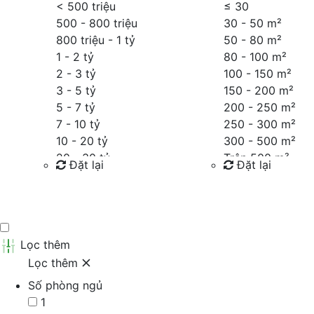
< 500 triệu
≤
30
500 - 800 triệu
30 - 50 m²
800 triệu - 1 tỷ
50 - 80 m²
1 - 2 tỷ
80 - 100 m²
2 - 3 tỷ
100 - 150 m²
3 - 5 tỷ
150 - 200 m²
5 - 7 tỷ
200 - 250 m²
7 - 10 tỷ
250 - 300 m²
10 - 20 tỷ
300 - 500 m²
20 - 30 tỷ
Trên 500 m²
Đặt lại
Đặt lại
30 - 40 tỷ
40 - 60 tỷ
Tìm kiếm
Tìm kiếm
Trên 60 tỷ
Thỏa thuận
Lọc thêm
Lọc thêm
Số phòng ngủ
1