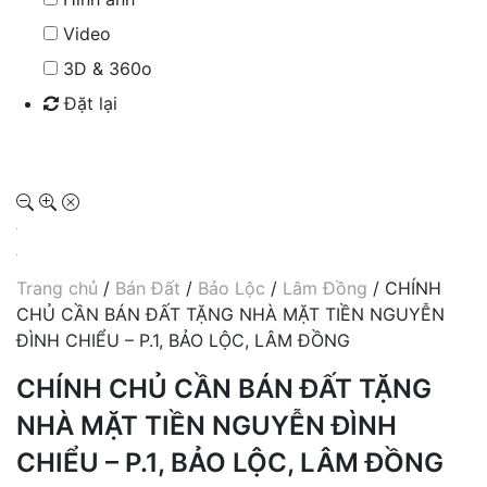
Video
3D & 360o
Đặt lại
Tìm kiếm
Trang chủ
/
Bán Đất
/
Bảo Lộc
/
Lâm Đồng
/ CHÍNH
CHỦ CẦN BÁN ĐẤT TẶNG NHÀ MẶT TIỀN NGUYỄN
ĐÌNH CHIỂU – P.1, BẢO LỘC, LÂM ĐỒNG
CHÍNH CHỦ CẦN BÁN ĐẤT TẶNG
NHÀ MẶT TIỀN NGUYỄN ĐÌNH
CHIỂU – P.1, BẢO LỘC, LÂM ĐỒNG