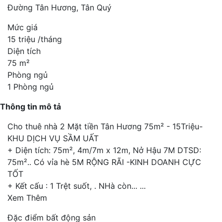
Đường Tân Hương, Tân Quý
Mức giá
15 triệu /tháng
Diện tích
75 m²
Phòng ngủ
1 Phòng ngủ
Thông tin mô tả
Cho thuê nhà 2 Mặt tiền Tân Hương 75m² - 15Triệu-
KHU DỊCH VỤ SẦM UẤT
+ Diện tích: 75m², 4m/7m x 12m, Nở Hậu 7M DTSD:
75m².. Có vỉa hè 5M RỘNG RÃI -KINH DOANH CỰC
TỐT
+ Kết cấu : 1 Trệt suốt, . NHà còn...
...
Xem Thêm
Đặc điểm bất động sản