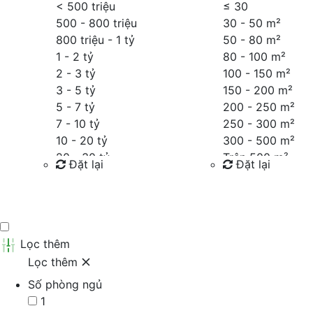
< 500 triệu
≤
30
500 - 800 triệu
30 - 50 m²
800 triệu - 1 tỷ
50 - 80 m²
1 - 2 tỷ
80 - 100 m²
2 - 3 tỷ
100 - 150 m²
3 - 5 tỷ
150 - 200 m²
5 - 7 tỷ
200 - 250 m²
7 - 10 tỷ
250 - 300 m²
10 - 20 tỷ
300 - 500 m²
20 - 30 tỷ
Trên 500 m²
Đặt lại
Đặt lại
30 - 40 tỷ
40 - 60 tỷ
Tìm kiếm
Tìm kiếm
Trên 60 tỷ
Thỏa thuận
Lọc thêm
Lọc thêm
Số phòng ngủ
1