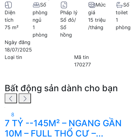
Số
Mức
Số
Diện
phòng
Pháp lý
giá
toilet
tích
ngủ
Sổ đỏ/
15 triệu
1
75 m²
1
Sổ
/tháng
phòng
phòng
hồng
Ngày đăng
18/07/2025
Loại tin
Mã tin
170277
Bất động sản dành cho bạn
8
7 TỶ --145M² – NGANG GẦN
N
10M – FULL THỔ CƯ –...
x