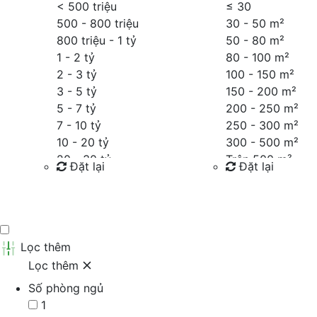
< 500 triệu
≤
30
500 - 800 triệu
30 - 50 m²
800 triệu - 1 tỷ
50 - 80 m²
1 - 2 tỷ
80 - 100 m²
2 - 3 tỷ
100 - 150 m²
3 - 5 tỷ
150 - 200 m²
5 - 7 tỷ
200 - 250 m²
7 - 10 tỷ
250 - 300 m²
10 - 20 tỷ
300 - 500 m²
20 - 30 tỷ
Trên 500 m²
Đặt lại
Đặt lại
30 - 40 tỷ
40 - 60 tỷ
Tìm kiếm
Tìm kiếm
Trên 60 tỷ
Thỏa thuận
Lọc thêm
Lọc thêm
Số phòng ngủ
1