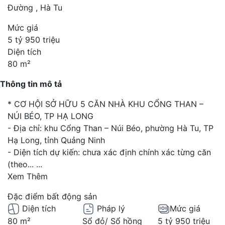
Đường , Hà Tu
Mức giá
5 tỷ 950 triệu
Diện tích
80 m²
Thông tin mô tả
* CƠ HỘI SỞ HỮU 5 CĂN NHÀ KHU CỔNG THAN –
NÚI BÉO, TP HẠ LONG
- Địa chỉ: khu Cổng Than – Núi Béo, phường Hà Tu, TP
Hạ Long, tỉnh Quảng Ninh
- Diện tích dự kiến: chưa xác định chính xác từng căn
(theo...
...
Xem Thêm
Đặc điểm bất động sản
Diện tích
Pháp lý
Mức giá
80 m²
Sổ đỏ/ Sổ hồng
5 tỷ 950 triệu