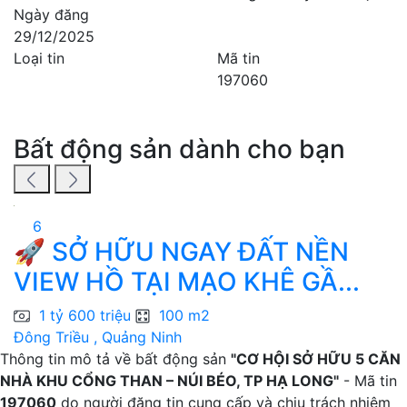
Ngày đăng
29/12/2025
Loại tin
Mã tin
197060
Bất động sản dành cho bạn
6
🚀 SỞ HỮU NGAY ĐẤT NỀN
VIEW HỒ TẠI MẠO KHÊ GẦ...
V
1 tỷ 600 triệu
100 m2
Đông Triều , Quảng Ninh
H
Thông tin mô tả về bất động sản
"CƠ HỘI SỞ HỮU 5 CĂN
NHÀ KHU CỔNG THAN – NÚI BÉO, TP HẠ LONG"
- Mã tin
197060
do người đăng tin cung cấp và chịu trách nhiệm