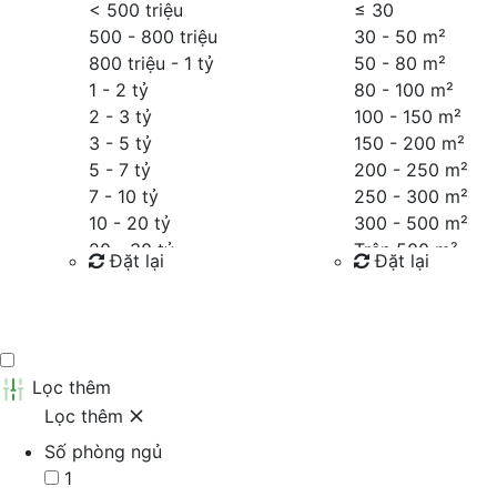
< 500 triệu
≤
30
500 - 800 triệu
30 - 50 m²
800 triệu - 1 tỷ
50 - 80 m²
1 - 2 tỷ
80 - 100 m²
2 - 3 tỷ
100 - 150 m²
3 - 5 tỷ
150 - 200 m²
5 - 7 tỷ
200 - 250 m²
7 - 10 tỷ
250 - 300 m²
10 - 20 tỷ
300 - 500 m²
20 - 30 tỷ
Trên 500 m²
Đặt lại
Đặt lại
30 - 40 tỷ
40 - 60 tỷ
Tìm kiếm
Tìm kiếm
Trên 60 tỷ
Thỏa thuận
Lọc thêm
Lọc thêm
Số phòng ngủ
1