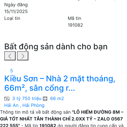
Ngày đăng
15/11/2025
Loại tin
Mã tin
191082
Bất động sản dành cho bạn
5
Kiều Sơn – Nhà 2 mặt thoáng,
N
66m², sân cổng r...
T
3 tỷ 750 triệu
66 m2
Hải An , Hải Phòng
H
Thông tin mô tả về bất động sản
"LÔ HIẾM ĐƯỜNG 8M –
GIÁ TỐT NHẤT TÂN THÀNH CHỈ 2.0XX TỶ – ZALO 0567
222 555"
- Mã tin
191082
do người đăng tin cung cấp và