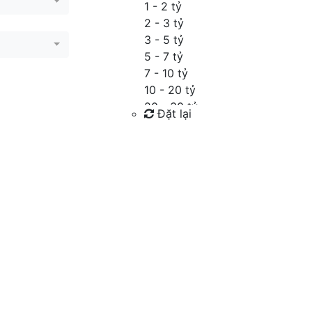
1 - 2 tỷ
2 - 3 tỷ
3 - 5 tỷ
5 - 7 tỷ
7 - 10 tỷ
10 - 20 tỷ
20 - 30 tỷ
Đặt lại
30 - 40 tỷ
40 - 60 tỷ
Tìm kiếm
Trên 60 tỷ
Thỏa thuận