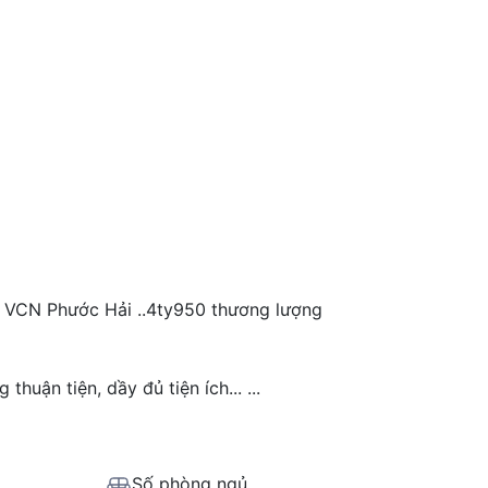
ợ VCN Phước Hải ..4ty950 thương lượng
 thuận tiện, dầy đủ tiện ích...
...
Số phòng ngủ