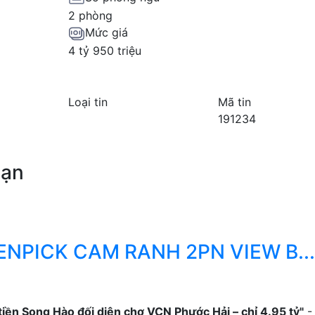
2 phòng
Mức giá
4 tỷ 950 triệu
Loại tin
Mã tin
191234
bạn
NPICK CAM RANH 2PN VIEW B...
tiền Song Hào đối diện chợ VCN Phước Hải – chỉ 4.95 tỷ"
- 