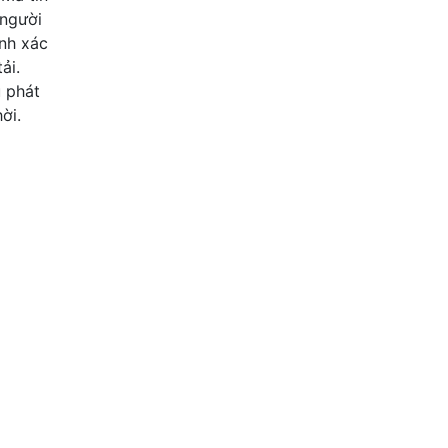
 người
ính xác
ải.
u phát
ời.