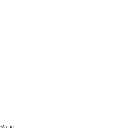
1
Bán nhà đổ 2 mê Tái Định Cư Đ
4 tỷ 600 triệu
56 m2
Nha Trang , Khánh Hòa
Mã tin