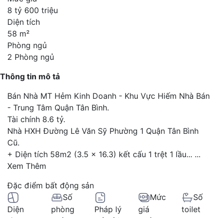
8 tỷ 600 triệu
Diện tích
58 m²
Phòng ngủ
2 Phòng ngủ
Thông tin mô tả
Bán Nhà MT Hẻm Kinh Doanh - Khu Vực Hiếm Nhà Bán
- Trung Tâm Quận Tân Bình.
Tài chính 8.6 tỷ.
Nhà HXH Đường Lê Văn Sỹ Phường 1 Quận Tân Bình
Cũ.
+ Diện tích 58m2 (3.5 x 16.3) kết cấu 1 trệt 1 lầu...
...
Xem Thêm
Đặc điểm bất động sản
Số
Mức
Số
Diện
phòng
Pháp lý
giá
toilet