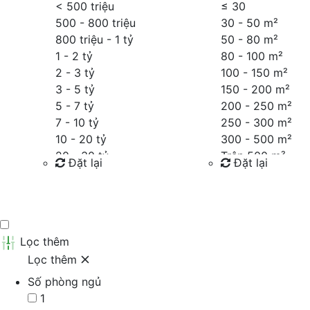
< 500 triệu
≤
30
500 - 800 triệu
30 - 50 m²
800 triệu - 1 tỷ
50 - 80 m²
1 - 2 tỷ
80 - 100 m²
2 - 3 tỷ
100 - 150 m²
3 - 5 tỷ
150 - 200 m²
5 - 7 tỷ
200 - 250 m²
7 - 10 tỷ
250 - 300 m²
10 - 20 tỷ
300 - 500 m²
20 - 30 tỷ
Trên 500 m²
Đặt lại
Đặt lại
30 - 40 tỷ
40 - 60 tỷ
Tìm kiếm
Tìm kiếm
Trên 60 tỷ
Thỏa thuận
Lọc thêm
Lọc thêm
Số phòng ngủ
1