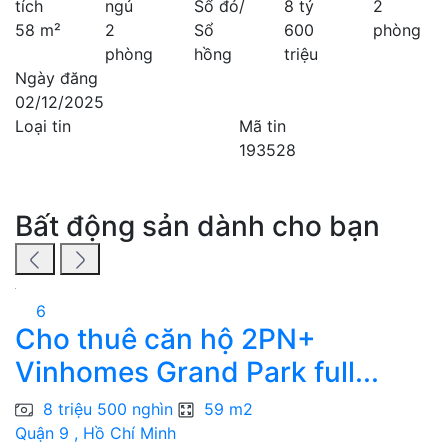
tích
ngủ
Sổ đỏ/
8 tỷ
2
58 m²
2
Sổ
600
phòng
phòng
hồng
triệu
Ngày đăng
02/12/2025
Loại tin
Mã tin
193528
Bất động sản dành cho bạn
6
Cho thuê căn hộ 2PN+
B
Vinhomes Grand Park full...
H
8 triệu 500 nghìn
59 m2
Quận 9 , Hồ Chí Minh
B