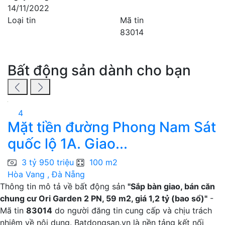
14/11/2022
Loại tin
Mã tin
83014
Bất động sản dành cho bạn
4
Mặt tiền đường Phong Nam Sát
quốc lộ 1A. Giao...
2
3 tỷ 950 triệu
100 m2
Hòa Vang , Đà Nẵng
C
Thông tin mô tả về bất động sản
"Sắp bàn giao, bán căn
chung cư Ori Garden 2 PN, 59 m2, giá 1,2 tỷ (bao sổ)"
-
Mã tin
83014
do người đăng tin cung cấp và chịu trách
nhiệm về nội dung. Batdongsan.vn là nền tảng kết nối