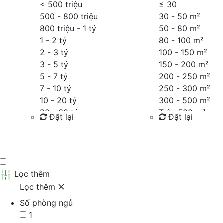
< 500 triệu
≤
30
500 - 800 triệu
30 - 50 m²
800 triệu - 1 tỷ
50 - 80 m²
1 - 2 tỷ
80 - 100 m²
2 - 3 tỷ
100 - 150 m²
3 - 5 tỷ
150 - 200 m²
5 - 7 tỷ
200 - 250 m²
7 - 10 tỷ
250 - 300 m²
10 - 20 tỷ
300 - 500 m²
20 - 30 tỷ
Trên 500 m²
Đặt lại
Đặt lại
30 - 40 tỷ
40 - 60 tỷ
Tìm kiếm
Tìm kiếm
Trên 60 tỷ
Thỏa thuận
Lọc thêm
Lọc thêm
Số phòng ngủ
1