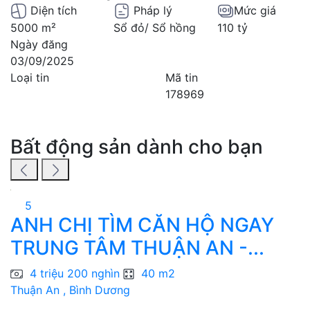
Diện tích
Pháp lý
Mức giá
5000 m²
Sổ đỏ/ Sổ hồng
110 tỷ
Ngày đăng
03/09/2025
Loại tin
Mã tin
178969
Bất động sản dành cho bạn
5
ANH CHỊ TÌM CĂN HỘ NGAY
B
TRUNG TÂM THUẬN AN -...
4 triệu 200 nghìn
40 m2
Thuận An , Bình Dương
T