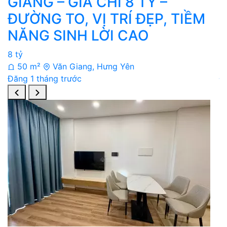
GIANG – GIÁ CHỈ 8 TỶ –
ĐƯỜNG TO, VỊ TRÍ ĐẸP, TIỀM
NĂNG SINH LỜI CAO
8 tỷ
5 
50 m²
Văn Giang, Hưng Yên
Đăng 1 tháng trước
Đ