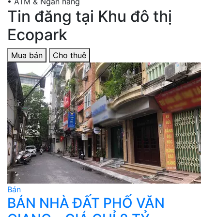
•
ATM & Ngân hàng
Tin đăng tại Khu đô thị
Ecopark
Mua bán
Cho thuê
Bán
B
BÁN NHÀ ĐẤT PHỐ VĂN