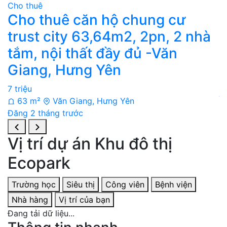
Cho thuê
C
Cho thuê căn hộ chung cư
C
trust city 63,64m2, 2pn, 2 nhà
-
tắm, nội thất đầy đủ -Văn
h
Giang, Hưng Yên
7 
7 triệu
Đ
63 m²
Văn Giang, Hưng Yên
Đăng 2 tháng trước
Vị trí dự án Khu đô thị
Ecopark
Trường học
Siêu thị
Công viên
Bệnh viện
Nhà hàng
Vị trí của bạn
Đang tải dữ liệu...