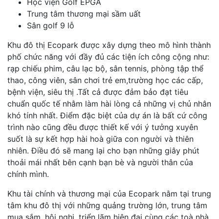
Học viện Golf EPGA
Trung tâm thương mại sầm uất
Sân golf 9 lỗ
Khu đô thị Ecopark được xây dựng theo mô hình thành
phố chức năng với đầy đủ các tiện ích công cộng như:
rạp chiếu phim, câu lạc bộ, sân tennis, phòng tập thể
thao, công viên, sân chơi trẻ em,trường học các cấp,
bệnh viện, siêu thị .Tất cả được đảm bảo đạt tiêu
chuẩn quốc tế nhằm làm hài lòng cả những vị chủ nhân
khó tính nhất. Điểm đặc biệt của dự án là bất cứ công
trình nào cũng đều được thiết kế với ý tưởng xuyên
suốt là sự kết hợp hài hoà giữa con người và thiên
nhiên. Điều đó sẽ mang lại cho bạn những giây phút
thoải mái nhất bên cạnh bạn bè và người thân của
chính mình.
Khu tài chính và thương mại của Ecopark nằm tại trung
tâm khu đô thị với những quảng trường lớn, trung tâm
mua sắm, hội nghị, triển lãm hiện đại cùng các toà nhà