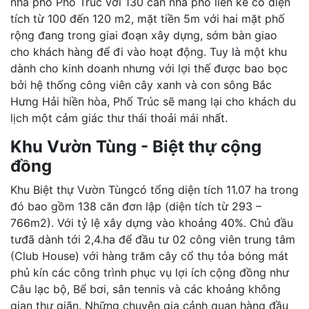
nhà phố Phố Trúc với 130 căn nhà phố liền kề có diện
tích từ 100 đến 120 m2, mặt tiền 5m với hai mặt phố
rộng đang trong giai đoạn xây dựng, sớm bàn giao
cho khách hàng để đi vào hoạt động. Tuy là một khu
dành cho kinh doanh nhưng với lợi thế được bao bọc
bởi hệ thống công viên cây xanh và con sông Bắc
Hưng Hải hiền hòa, Phố Trúc sẽ mang lại cho khách du
lịch một cảm giác thư thái thoải mái nhất.
Khu Vườn Tùng - Biệt thự cộng
đồng
Khu Biệt thự Vườn Tùngcó tổng diện tích 11.07 ha trong
đó bao gồm 138 căn đơn lập (diện tích từ 293 –
766m2). Với tỷ lệ xây dựng vào khoảng 40%. Chủ đầu
tưđã dành tới 2,4.ha để đầu tư 02 công viên trung tâm
(Club House) với hàng trăm cây cổ thụ tỏa bóng mát
phủ kín các công trình phục vụ lợi ích cộng đồng như
Câu lạc bộ, Bể bơi, sân tennis và các khoảng không
gian thư giãn. Những chuyên gia cảnh quan hàng đầu