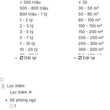
< 500 triệu
≤
30
500 - 800 triệu
30 - 50 m²
800 triệu - 1 tỷ
50 - 80 m²
1 - 2 tỷ
80 - 100 m²
2 - 3 tỷ
100 - 150 m²
3 - 5 tỷ
150 - 200 m²
5 - 7 tỷ
200 - 250 m²
7 - 10 tỷ
250 - 300 m²
10 - 20 tỷ
300 - 500 m²
20 - 30 tỷ
Trên 500 m²
Đặt lại
Đặt lại
30 - 40 tỷ
40 - 60 tỷ
Tìm kiếm
Tìm kiếm
Trên 60 tỷ
Thỏa thuận
Lọc thêm
Lọc thêm
Số phòng ngủ
1