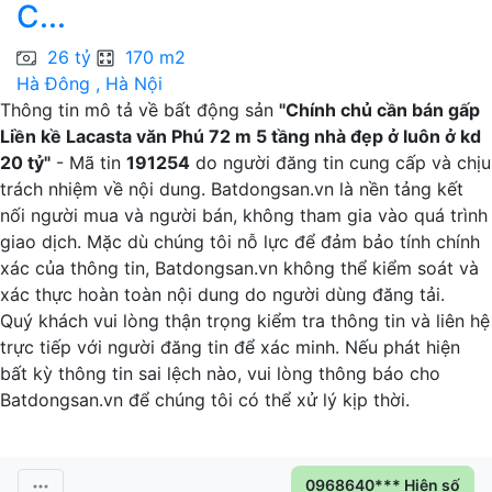
C...
H
26 tỷ
170 m2
Hà Đông , Hà Nội
Thông tin mô tả về bất động sản
"Chính chủ cần bán gấp
Liền kề Lacasta văn Phú 72 m 5 tầng nhà đẹp ở luôn ở kd
20 tỷ"
- Mã tin
191254
do người đăng tin cung cấp và chịu
trách nhiệm về nội dung. Batdongsan.vn là nền tảng kết
nối người mua và người bán, không tham gia vào quá trình
giao dịch. Mặc dù chúng tôi nỗ lực để đảm bảo tính chính
xác của thông tin, Batdongsan.vn không thể kiểm soát và
xác thực hoàn toàn nội dung do người dùng đăng tải.
Quý khách vui lòng thận trọng kiểm tra thông tin và liên hệ
trực tiếp với người đăng tin để xác minh. Nếu phát hiện
bất kỳ thông tin sai lệch nào, vui lòng thông báo cho
Batdongsan.vn để chúng tôi có thể xử lý kịp thời.
0968640*** Hiện số