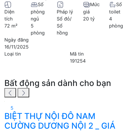
Số
Mức
Số
Diện
phòng
Pháp lý
giá
toilet
tích
ngủ
Sổ đỏ/
20 tỷ
4
72 m²
5
Sổ
phòng
phòng
hồng
Ngày đăng
16/11/2025
Loại tin
Mã tin
191254
Bất động sản dành cho bạn
5
BIỆT THỰ NỘI ĐÔ NAM
B
CƯỜNG DƯƠNG NỘI 2 _ GIÁ
g