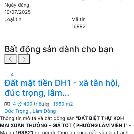
Ngày đăng
10/07/2025
Loại tin
Mã tin
168821
Bất động sản dành cho bạn
4
Đất mặt tiền DH1 - xã tân hội,
đ
đức trọng, lâm...
T
4 tỷ 400 triệu
1560 m2
Đức Trọng , Lâm Đồng
Đ
Thông tin mô tả về bất động sản
"ĐẤT BIỆT THỰ KQH
MAI XUÂN THƯỞNG - GIÁ TỐT ( PHƯỜNG LÂM VIÊN )"
-
Mã tin
168821
do người đăng tin cung cấp và chịu trách