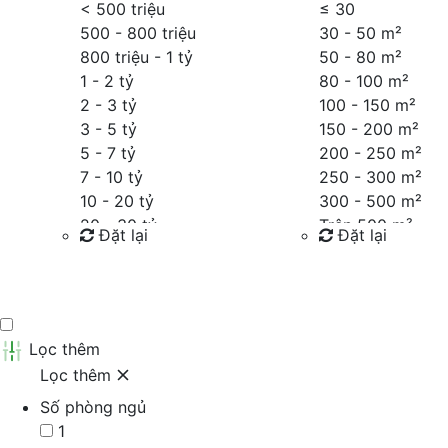
< 500 triệu
≤
30
500 - 800 triệu
30 - 50 m²
800 triệu - 1 tỷ
50 - 80 m²
1 - 2 tỷ
80 - 100 m²
2 - 3 tỷ
100 - 150 m²
3 - 5 tỷ
150 - 200 m²
5 - 7 tỷ
200 - 250 m²
7 - 10 tỷ
250 - 300 m²
10 - 20 tỷ
300 - 500 m²
20 - 30 tỷ
Trên 500 m²
Đặt lại
Đặt lại
30 - 40 tỷ
40 - 60 tỷ
Tìm kiếm
Tìm kiếm
Trên 60 tỷ
Thỏa thuận
Lọc thêm
Lọc thêm
Số phòng ngủ
1