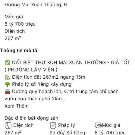
Đường Mai Xuân Thưởng, 6
Mức giá
8 tỷ 700 triệu
Diện tích
267 m²
Thông tin mô tả
✅ ĐẤT BIỆT THỰ KQH MAI XUÂN THƯỞNG - GIÁ TỐT
( PHƯỜNG LÂM VIÊN )
🏡 Diện tích đất 267m2 ngang 15m
🌳 Pháp lý sổ riêng xây dựng
🚘 Đường quy hoạch lớn, vị trí trung tâm chỉ cách
vườn hoa thành phố 2km
...
Xem Thêm
Đặc điểm bất động sản
Diện tích
Pháp lý
Mức giá
267 m²
Sổ đỏ/ Sổ hồng
8 tỷ 700 triệu