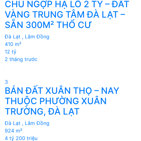
CHỦ NGỢP HẠ LỖ 2 TỶ – ĐẤT
VÀNG TRUNG TÂM ĐÀ LẠT –
SẴN 300M² THỔ CƯ
Đà Lạt , Lâm Đồng
410 m²
12 tỷ
2 tháng trước
3
BÁN ĐẤT XUÂN THỌ – NAY
THUỘC PHƯỜNG XUÂN
TRƯỜNG, ĐÀ LẠT
Đà Lạt , Lâm Đồng
924 m²
4 tỷ 200 triệu