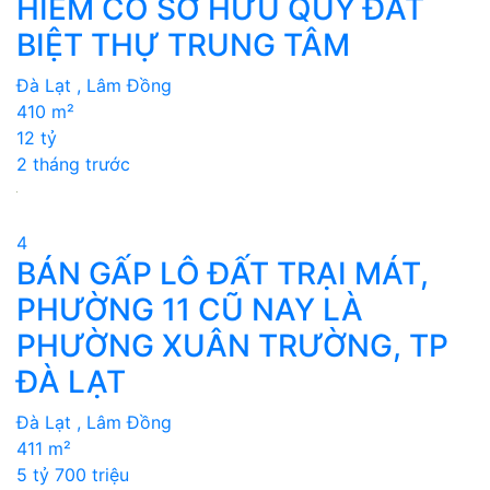
HIẾM CÓ SỞ HỮU QUỸ ĐẤT
BIỆT THỰ TRUNG TÂM
Đà Lạt , Lâm Đồng
410 m²
12 tỷ
2 tháng trước
4
BÁN GẤP LÔ ĐẤT TRẠI MÁT,
PHƯỜNG 11 CŨ NAY LÀ
PHƯỜNG XUÂN TRƯỜNG, TP
ĐÀ LẠT
Đà Lạt , Lâm Đồng
411 m²
5 tỷ 700 triệu