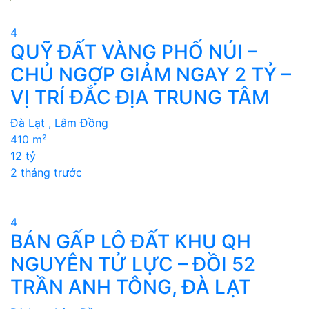
4
QUỸ ĐẤT VÀNG PHỐ NÚI –
CHỦ NGỢP GIẢM NGAY 2 TỶ –
VỊ TRÍ ĐẮC ĐỊA TRUNG TÂM
Đà Lạt , Lâm Đồng
410 m²
12 tỷ
2 tháng trước
4
BÁN GẤP LÔ ĐẤT KHU QH
NGUYÊN TỬ LỰC – ĐỒI 52
TRẦN ANH TÔNG, ĐÀ LẠT