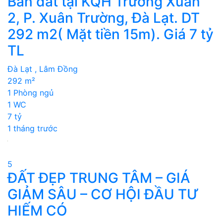
Bán đất tại KQH Trường Xuân
2, P. Xuân Trường, Đà Lạt. DT
292 m2( Mặt tiền 15m). Giá 7 tỷ
TL
Đà Lạt , Lâm Đồng
292 m²
1 Phòng ngủ
1 WC
7 tỷ
1 tháng trước
5
ĐẤT ĐẸP TRUNG TÂM – GIÁ
GIẢM SÂU – CƠ HỘI ĐẦU TƯ
HIẾM CÓ