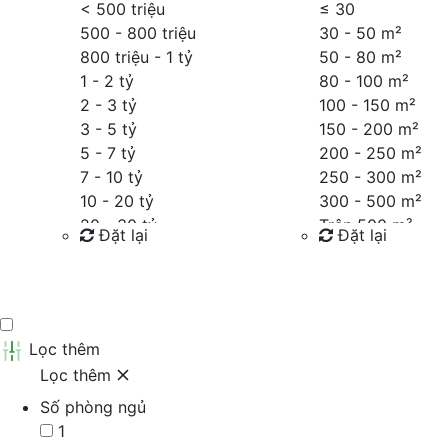
< 500 triệu
≤
30
500 - 800 triệu
30 - 50 m²
800 triệu - 1 tỷ
50 - 80 m²
1 - 2 tỷ
80 - 100 m²
2 - 3 tỷ
100 - 150 m²
3 - 5 tỷ
150 - 200 m²
5 - 7 tỷ
200 - 250 m²
7 - 10 tỷ
250 - 300 m²
10 - 20 tỷ
300 - 500 m²
20 - 30 tỷ
Trên 500 m²
Đặt lại
Đặt lại
30 - 40 tỷ
40 - 60 tỷ
Tìm kiếm
Tìm kiếm
Trên 60 tỷ
Thỏa thuận
Lọc thêm
Lọc thêm
Số phòng ngủ
1