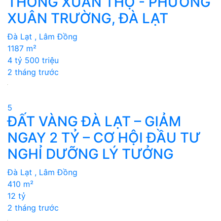
THÔNG XUÂN THỌ - PHƯỜNG
XUÂN TRƯỜNG, ĐÀ LẠT
Đà Lạt , Lâm Đồng
1187 m²
4 tỷ 500 triệu
2 tháng trước
5
ĐẤT VÀNG ĐÀ LẠT – GIẢM
NGAY 2 TỶ – CƠ HỘI ĐẦU TƯ
NGHỈ DƯỠNG LÝ TƯỞNG
Đà Lạt , Lâm Đồng
410 m²
12 tỷ
2 tháng trước