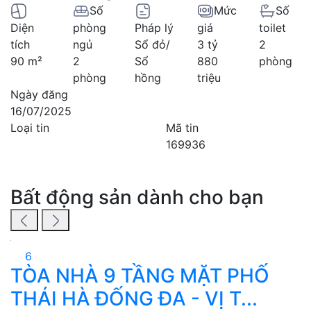
Số
Mức
Số
Diện
phòng
Pháp lý
giá
toilet
tích
ngủ
Sổ đỏ/
3 tỷ
2
90 m²
2
Sổ
880
phòng
phòng
hồng
triệu
Ngày đăng
16/07/2025
Loại tin
Mã tin
169936
Bất động sản dành cho bạn
6
TÒA NHÀ 9 TẦNG MẶT PHỐ
THÁI HÀ ĐỐNG ĐA - VỊ T...