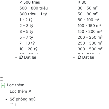
< 500 triệu
≤
30
500 - 800 triệu
30 - 50 m²
800 triệu - 1 tỷ
50 - 80 m²
1 - 2 tỷ
80 - 100 m²
2 - 3 tỷ
100 - 150 m²
3 - 5 tỷ
150 - 200 m²
5 - 7 tỷ
200 - 250 m²
7 - 10 tỷ
250 - 300 m²
10 - 20 tỷ
300 - 500 m²
20 - 30 tỷ
Trên 500 m²
Đặt lại
Đặt lại
30 - 40 tỷ
40 - 60 tỷ
Tìm kiếm
Tìm kiếm
Trên 60 tỷ
Thỏa thuận
Lọc thêm
Lọc thêm
Số phòng ngủ
1