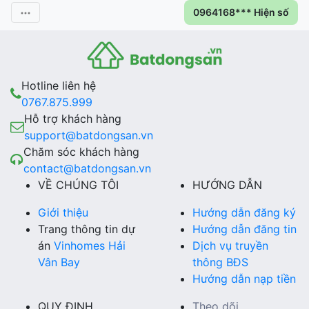
0964168*** Hiện số
Hotline liên hệ
0767.875.999
Hỗ trợ khách hàng
support@batdongsan.vn
Chăm sóc khách hàng
contact@batdongsan.vn
VỀ CHÚNG TÔI
HƯỚNG DẪN
Giới thiệu
Hướng dẫn đăng ký
Trang thông tin dự
Hướng dẫn đăng tin
án
Vinhomes Hải
Dịch vụ truyền
Vân Bay
thông BĐS
Hướng dẫn nạp tiền
QUY ĐỊNH
Theo dõi