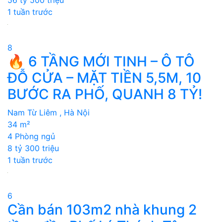
1 tuần trước
8
🔥 6 TẦNG MỚI TINH – Ô TÔ
ĐỖ CỬA – MẶT TIỀN 5,5M, 10
BƯỚC RA PHỐ, QUANH 8 TỶ!
Nam Từ Liêm , Hà Nội
34 m²
4 Phòng ngủ
8 tỷ 300 triệu
1 tuần trước
6
Cần bán 103m2 nhà khung 2