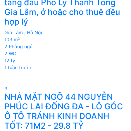
tầng đầu Phố Lý Thánh Tông
Gia Lâm, ở hoặc cho thuê đều
hợp lý
Gia Lâm , Hà Nội
103 m²
2 Phòng ngủ
2 WC
12 tỷ
1 tuần trước
3
NHÀ MẶT NGÕ 44 NGUYỄN
PHÚC LAI ĐỐNG ĐA - LÔ GÓC
Ô TÔ TRÁNH KINH DOANH
TỐT: 71M2 - 29.8 TỶ