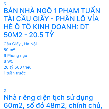
5
BÁN NHÀ NGÕ 1 PHẠM TUẤN
TÀI CẦU GIẤY - PHÂN LÔ VỈA
HÈ Ô TÔ KINH DOANH: DT
50M2 - 20.5 TỶ
Cầu Giấy , Hà Nội
50 m²
6 Phòng ngủ
6 WC
20 tỷ 500 triệu
1 tuần trước
2
Nhà riêng diện tịch sử dụng
60m2, sổ đỏ 48m2, chính chủ,