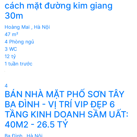
cách mặt đường kim giang
30m
Hoàng Mai , Hà Nội
47 m²
4 Phòng ngủ
3 WC
12 tỷ
1 tuần trước
4
BÁN NHÀ MẶT PHỐ SƠN TÂY
BA ĐÌNH - VỊ TRÍ VIP ĐẸP 6
TẦNG KINH DOANH SẦM UẤT:
40M2 - 26.5 TỶ
Ba Đình , Hà Nội