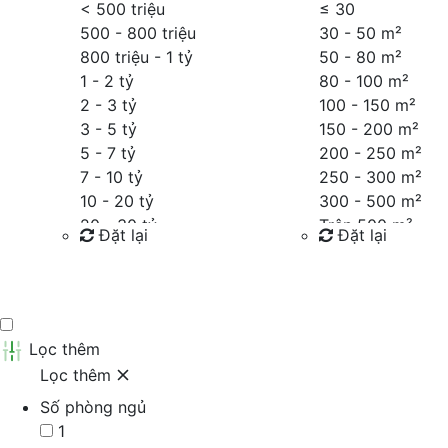
< 500 triệu
≤
30
500 - 800 triệu
30 - 50 m²
800 triệu - 1 tỷ
50 - 80 m²
1 - 2 tỷ
80 - 100 m²
2 - 3 tỷ
100 - 150 m²
3 - 5 tỷ
150 - 200 m²
5 - 7 tỷ
200 - 250 m²
7 - 10 tỷ
250 - 300 m²
10 - 20 tỷ
300 - 500 m²
20 - 30 tỷ
Trên 500 m²
Đặt lại
Đặt lại
30 - 40 tỷ
40 - 60 tỷ
Tìm kiếm
Tìm kiếm
Trên 60 tỷ
Thỏa thuận
Lọc thêm
Lọc thêm
Số phòng ngủ
1