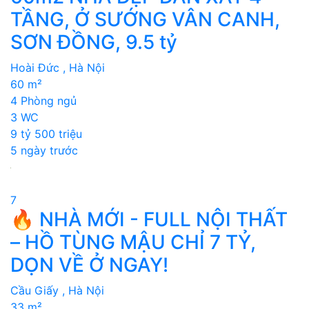
TẦNG, Ở SƯỚNG VÂN CANH,
SƠN ĐỒNG, 9.5 tỷ
Hoài Đức , Hà Nội
60 m²
4 Phòng ngủ
3 WC
9 tỷ 500 triệu
5 ngày trước
7
🔥 NHÀ MỚI - FULL NỘI THẤT
– HỒ TÙNG MẬU CHỈ 7 TỶ,
DỌN VỀ Ở NGAY!
Cầu Giấy , Hà Nội
33 m²