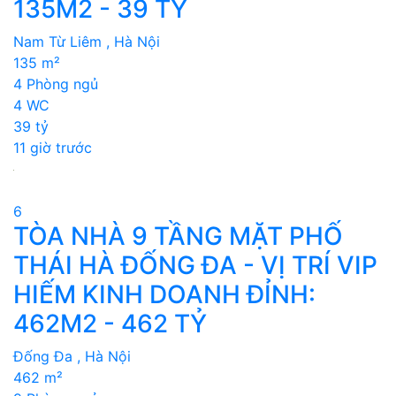
135M2 - 39 TỶ
Nam Từ Liêm , Hà Nội
135 m²
4 Phòng ngủ
4 WC
39 tỷ
11 giờ trước
6
TÒA NHÀ 9 TẦNG MẶT PHỐ
THÁI HÀ ĐỐNG ĐA - VỊ TRÍ VIP
HIẾM KINH DOANH ĐỈNH:
462M2 - 462 TỶ
Đống Đa , Hà Nội
462 m²