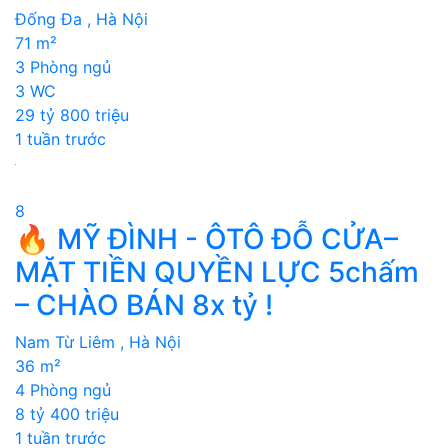
Đống Đa , Hà Nội
71 m²
3 Phòng ngủ
3 WC
29 tỷ 800 triệu
1 tuần trước
8
🔥 MỸ ĐÌNH - ÔTÔ ĐỖ CỬA–
MẶT TIỀN QUYỀN LỰC 5chấm
– CHÀO BÁN 8x tỷ !
Nam Từ Liêm , Hà Nội
36 m²
4 Phòng ngủ
8 tỷ 400 triệu
1 tuần trước