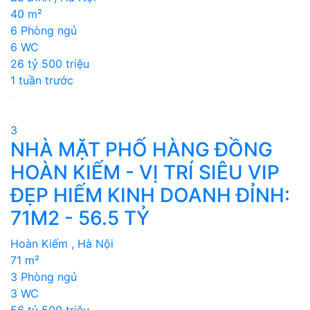
40 m²
6 Phòng ngủ
6 WC
26 tỷ 500 triệu
1 tuần trước
3
NHÀ MẶT PHỐ HÀNG ĐỒNG
HOÀN KIẾM - VỊ TRÍ SIÊU VIP
ĐẸP HIẾM KINH DOANH ĐỈNH:
71M2 - 56.5 TỶ
Hoàn Kiếm , Hà Nội
71 m²
3 Phòng ngủ
3 WC
56 tỷ 500 triệu