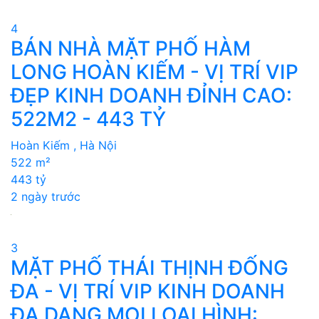
4
BÁN NHÀ MẶT PHỐ HÀM
LONG HOÀN KIẾM - VỊ TRÍ VIP
ĐẸP KINH DOANH ĐỈNH CAO:
522M2 - 443 TỶ
Hoàn Kiếm , Hà Nội
522 m²
443 tỷ
2 ngày trước
3
MẶT PHỐ THÁI THỊNH ĐỐNG
ĐA - VỊ TRÍ VIP KINH DOANH
ĐA DẠNG MỌI LOẠI HÌNH: