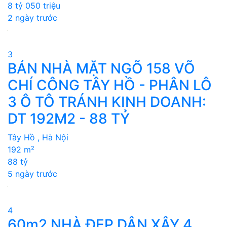
8 tỷ 050 triệu
2 ngày trước
3
BÁN NHÀ MẶT NGÕ 158 VÕ
CHÍ CÔNG TÂY HỒ - PHÂN LÔ
3 Ô TÔ TRÁNH KINH DOANH:
DT 192M2 - 88 TỶ
Tây Hồ , Hà Nội
192 m²
88 tỷ
5 ngày trước
4
60m2 NHÀ ĐẸP DÂN XÂY 4