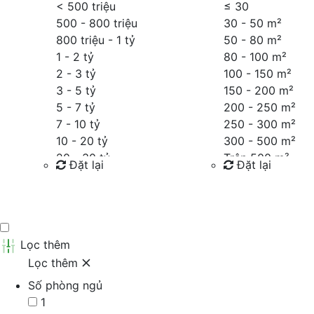
< 500 triệu
≤
30
500 - 800 triệu
30 - 50 m²
800 triệu - 1 tỷ
50 - 80 m²
1 - 2 tỷ
80 - 100 m²
2 - 3 tỷ
100 - 150 m²
3 - 5 tỷ
150 - 200 m²
5 - 7 tỷ
200 - 250 m²
7 - 10 tỷ
250 - 300 m²
10 - 20 tỷ
300 - 500 m²
20 - 30 tỷ
Trên 500 m²
Đặt lại
Đặt lại
30 - 40 tỷ
40 - 60 tỷ
Tìm kiếm
Tìm kiếm
Trên 60 tỷ
Thỏa thuận
Lọc thêm
Lọc thêm
Số phòng ngủ
1