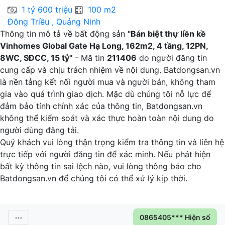
1 tỷ 600 triệu
100 m2
Đông Triều , Quảng Ninh
H
Thông tin mô tả về bất động sản
"Bán biệt thự liền kề
Vinhomes Global Gate Hạ Long, 162m2, 4 tầng, 12PN,
8WC, SĐCC, 15 tỷ"
- Mã tin
211406
do người đăng tin
cung cấp và chịu trách nhiệm về nội dung. Batdongsan.vn
là nền tảng kết nối người mua và người bán, không tham
gia vào quá trình giao dịch. Mặc dù chúng tôi nỗ lực để
đảm bảo tính chính xác của thông tin, Batdongsan.vn
không thể kiểm soát và xác thực hoàn toàn nội dung do
người dùng đăng tải.
Quý khách vui lòng thận trọng kiểm tra thông tin và liên hệ
trực tiếp với người đăng tin để xác minh. Nếu phát hiện
bất kỳ thông tin sai lệch nào, vui lòng thông báo cho
Batdongsan.vn để chúng tôi có thể xử lý kịp thời.
0865405*** Hiện số