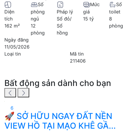
Số
Mức
Số
Diện
phòng
Pháp lý
giá
toilet
tích
ngủ
Sổ đỏ/
15 tỷ
8
162 m²
12
Sổ
phòng
phòng
hồng
Ngày đăng
11/05/2026
Loại tin
Mã tin
211406
Bất động sản dành cho bạn
6
🚀 SỞ HỮU NGAY ĐẤT NỀN
VIEW HỒ TẠI MẠO KHÊ GẦ...
V