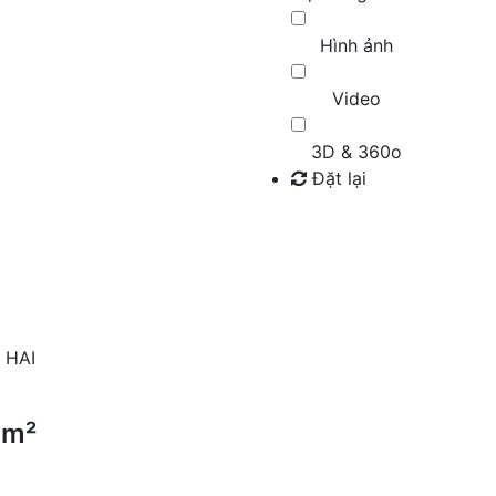
Hình ảnh
Video
3D & 360o
Đặt lại
Tìm kiếm
 HAI
7m²