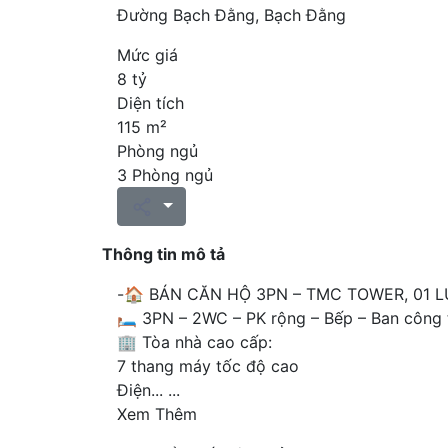
Đường Bạch Đằng, Bạch Đằng
Mức giá
8 tỷ
Diện tích
115 m²
Phòng ngủ
3 Phòng ngủ
Thông tin mô tả
-🏠 BÁN CĂN HỘ 3PN – TMC TOWER, 01 LƯƠ
🛏 3PN – 2WC – PK rộng – Bếp – Ban công
🏢 Tòa nhà cao cấp:
7 thang máy tốc độ cao
Điện...
...
Xem Thêm