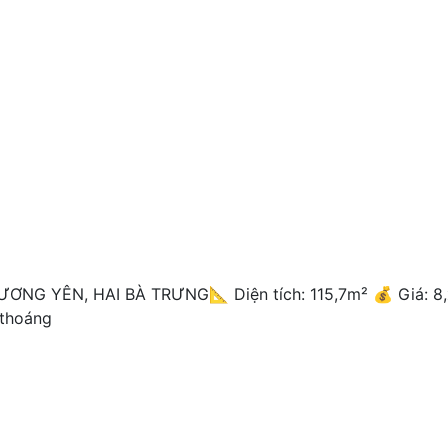
NG YÊN, HAI BÀ TRƯNG📐 Diện tích: 115,7m² 💰 Giá: 8,
 thoáng