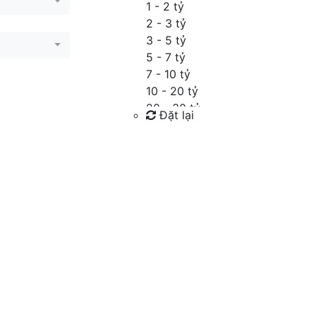
1 - 2 tỷ
2 - 3 tỷ
3 - 5 tỷ
5 - 7 tỷ
7 - 10 tỷ
10 - 20 tỷ
20 - 30 tỷ
Đặt lại
30 - 40 tỷ
40 - 60 tỷ
Tìm kiếm
Trên 60 tỷ
Thỏa thuận