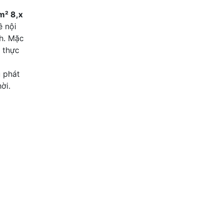
Hà Đông , Hà Nội
² 8,x
ề nội
ch. Mặc
 thực
u phát
ời.