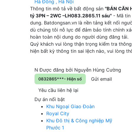
Hà Đông , Hà Nội
Thông tin mô tả về bất động sản
"BÁN CĂN 
tỷ 3PN – 2WC –LH083.2865.11 sáu"
- Mã tin
dung. Batdongsan.vn là nền tảng kết nối ngư
dù chúng tôi nỗ lực để đảm bảo tính chính xá
hoàn toàn nội dung do người dùng đăng tải.
Quý khách vui lòng thận trọng kiểm tra thông 
hiện bất kỳ thông tin sai lệch nào, vui lòng 
N
Được đăng bởi
Nguyễn Hùng Cường
Gửi email
0832865***- Hiện số
Yêu cầu liên hệ lại
Dự án nổi bật
Khu Ngoại Giao Đoàn
Royal City
Khu Đô thị & Công nghiệp Mỹ
Phước 1