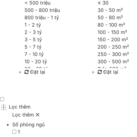
< 500 triệu
≤
30
500 - 800 triệu
30 - 50 m²
800 triệu - 1 tỷ
50 - 80 m²
1 - 2 tỷ
80 - 100 m²
2 - 3 tỷ
100 - 150 m²
3 - 5 tỷ
150 - 200 m²
5 - 7 tỷ
200 - 250 m²
7 - 10 tỷ
250 - 300 m²
10 - 20 tỷ
300 - 500 m²
20 - 30 tỷ
Trên 500 m²
Đặt lại
Đặt lại
30 - 40 tỷ
40 - 60 tỷ
Tìm kiếm
Tìm kiếm
Trên 60 tỷ
Thỏa thuận
Lọc thêm
Lọc thêm
Số phòng ngủ
1