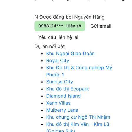
N
Được đăng bởi
Nguyễn Hằng
Gửi email
0988124***- Hiện số
Yêu cầu liên hệ lại
Dự án nổi bật
Khu Ngoại Giao Đoàn
Royal City
Khu Đô thị & Công nghiệp Mỹ
Phước 1
Sunrise City
Khu đô thị Ecopark
Diamond Island
Xanh Villas
Mulberry Lane
Khu chung cư Ngô Thì Nhậm
Khu đô thị Kim Văn - Kim Lũ
(Golden Silk)