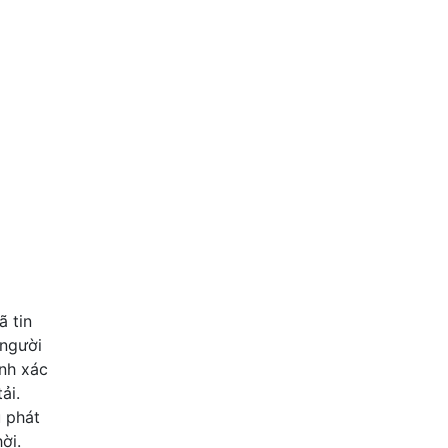
5
CHO THUÊ CĂN HỘ STUDIO TẠI
13 triệu
50 m2
Ngô Quyền , Hải Phòng
 tin
 người
ính xác
ải.
u phát
ời.