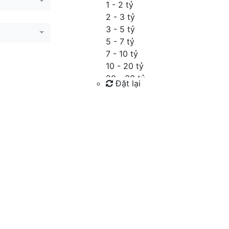
1 - 2 tỷ
2 - 3 tỷ
3 - 5 tỷ
5 - 7 tỷ
7 - 10 tỷ
10 - 20 tỷ
20 - 30 tỷ
Đặt lại
30 - 40 tỷ
40 - 60 tỷ
Tìm kiếm
Trên 60 tỷ
Thỏa thuận