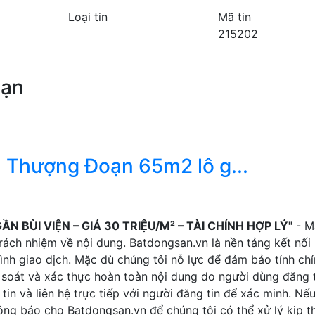
Loại tin
Mã tin
215202
bạn
 Thượng Đoạn 65m2 lô g...
ẦN BÙI VIỆN – GIÁ 30 TRIỆU/M² – TÀI CHÍNH HỢP LÝ"
- Mã
rách nhiệm về nội dung. Batdongsan.vn là nền tảng kết nối
ình giao dịch. Mặc dù chúng tôi nỗ lực để đảm bảo tính ch
 soát và xác thực hoàn toàn nội dung do người dùng đăng t
tin và liên hệ trực tiếp với người đăng tin để xác minh. Nế
thông báo cho Batdongsan.vn để chúng tôi có thể xử lý kịp th