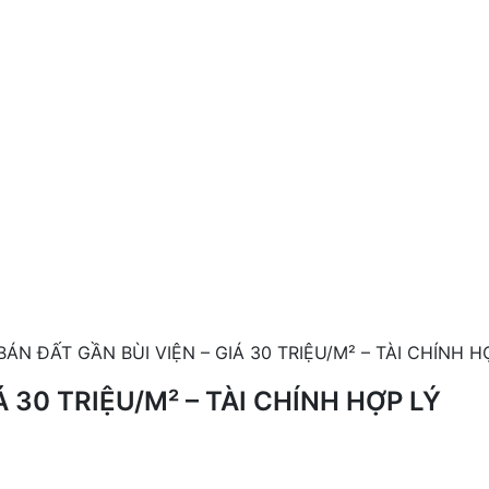
BÁN ĐẤT GẦN BÙI VIỆN – GIÁ 30 TRIỆU/M² – TÀI CHÍNH H
Á 30 TRIỆU/M² – TÀI CHÍNH HỢP LÝ