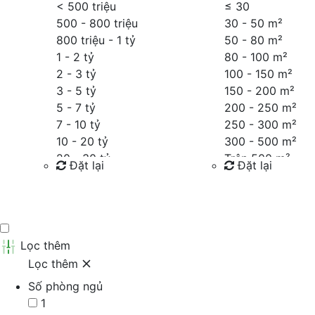
< 500 triệu
≤
30
500 - 800 triệu
30 - 50 m²
800 triệu - 1 tỷ
50 - 80 m²
1 - 2 tỷ
80 - 100 m²
2 - 3 tỷ
100 - 150 m²
3 - 5 tỷ
150 - 200 m²
5 - 7 tỷ
200 - 250 m²
7 - 10 tỷ
250 - 300 m²
10 - 20 tỷ
300 - 500 m²
20 - 30 tỷ
Trên 500 m²
Đặt lại
Đặt lại
30 - 40 tỷ
40 - 60 tỷ
Tìm kiếm
Tìm kiếm
Trên 60 tỷ
Thỏa thuận
Lọc thêm
Lọc thêm
Số phòng ngủ
1