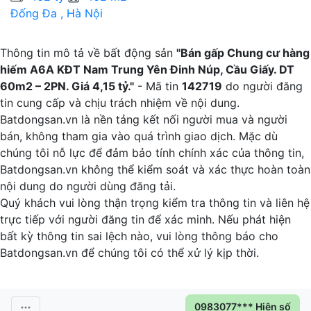
Đống Đa , Hà Nội
H
Thông tin mô tả về bất động sản
"Bán gấp Chung cư hàng
hiếm A6A KĐT Nam Trung Yên Đinh Núp, Cầu Giấy. DT
60m2 – 2PN. Giá 4,15 tỷ."
- Mã tin
142719
do người đăng
tin cung cấp và chịu trách nhiệm về nội dung.
Batdongsan.vn là nền tảng kết nối người mua và người
bán, không tham gia vào quá trình giao dịch. Mặc dù
chúng tôi nỗ lực để đảm bảo tính chính xác của thông tin,
Batdongsan.vn không thể kiểm soát và xác thực hoàn toàn
nội dung do người dùng đăng tải.
Quý khách vui lòng thận trọng kiểm tra thông tin và liên hệ
trực tiếp với người đăng tin để xác minh. Nếu phát hiện
bất kỳ thông tin sai lệch nào, vui lòng thông báo cho
Batdongsan.vn để chúng tôi có thể xử lý kịp thời.
0983077*** Hiện số