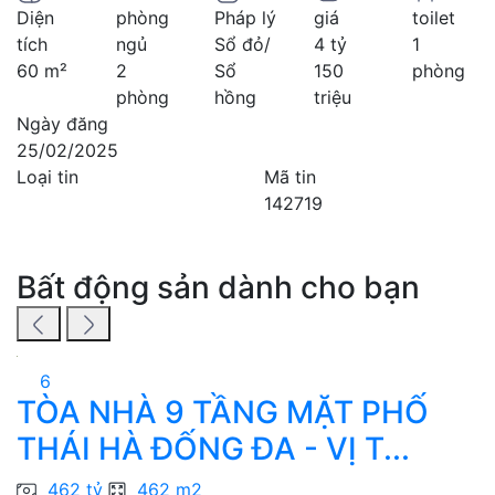
Diện
phòng
Pháp lý
giá
toilet
tích
ngủ
Sổ đỏ/
4 tỷ
1
60 m²
2
Sổ
150
phòng
phòng
hồng
triệu
Ngày đăng
25/02/2025
Loại tin
Mã tin
142719
Bất động sản dành cho bạn
6
TÒA NHÀ 9 TẦNG MẶT PHỐ
THÁI HÀ ĐỐNG ĐA - VỊ T...
C
462 tỷ
462 m2