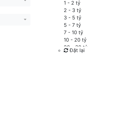
1 - 2 tỷ
2 - 3 tỷ
3 - 5 tỷ
5 - 7 tỷ
7 - 10 tỷ
10 - 20 tỷ
20 - 30 tỷ
Đặt lại
30 - 40 tỷ
40 - 60 tỷ
Tìm kiếm
Trên 60 tỷ
Thỏa thuận