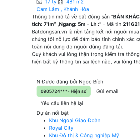
17 tỷ
481 m2
Cam Lâm , Khánh Hòa
Thông tin mô tả về bất động sản
"BÁN KHÁC
tích: 71m² ,Ngang: 5m - Lh :"
- Mã tin
211621
Batdongsan.vn là nền tảng kết nối người mua
chúng tôi nỗ lực để đảm bảo tính chính xác 
toàn nội dung do người dùng đăng tải.
Quý khách vui lòng thận trọng kiểm tra thông 
hiện bất kỳ thông tin sai lệch nào, vui lòng 
N
Được đăng bởi
Ngọc Bích
Gửi email
0905724***- Hiện số
Yêu cầu liên hệ lại
Dự án nổi bật
Khu Ngoại Giao Đoàn
Royal City
Khu Đô thị & Công nghiệp Mỹ