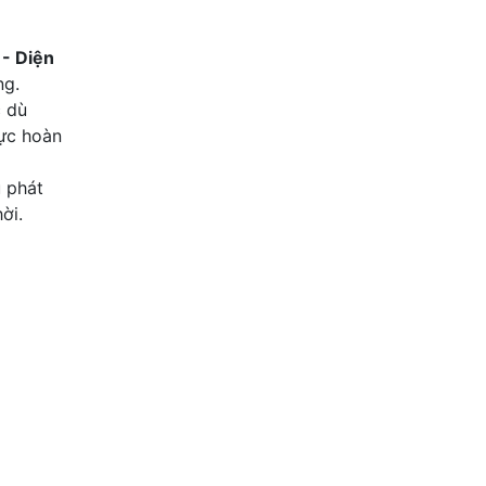
4 tỷ 600 triệu
56 m2
Nha Trang , Khánh Hòa
- Diện
ng.
c dù
hực hoàn
u phát
ời.