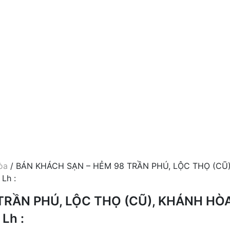
òa
/ BÁN KHÁCH SẠN – HẺM 98 TRẦN PHÚ, LỘC THỌ (CŨ)
Lh :
TRẦN PHÚ, LỘC THỌ (CŨ), KHÁNH HÒA
 Lh :