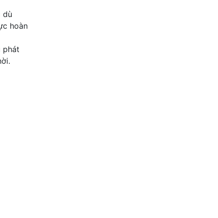
c dù
hực hoàn
u phát
ời.