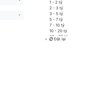
1 - 2 tỷ
2 - 3 tỷ
3 - 5 tỷ
5 - 7 tỷ
7 - 10 tỷ
10 - 20 tỷ
20 - 30 tỷ
Đặt lại
30 - 40 tỷ
40 - 60 tỷ
Tìm kiếm
Trên 60 tỷ
Thỏa thuận