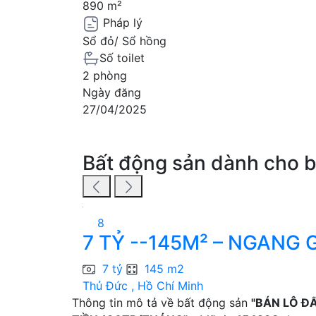
890 m²
Pháp lý
Sổ đỏ/ Sổ hồng
Số toilet
2 phòng
Ngày đăng
27/04/2025
Bất động sản dành cho 
8
7 TỶ --145M² – NGANG G
7 tỷ
145 m2
Thủ Đức , Hồ Chí Minh
Thông tin mô tả về bất động sản
"BÁN LÔ Đ