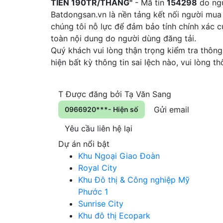
TIỀN 190TR/THÁNG"
- Mã tin
154298
do ngư
Batdongsan.vn là nền tảng kết nối người mua
chúng tôi nỗ lực để đảm bảo tính chính xác 
toàn nội dung do người dùng đăng tải.
Quý khách vui lòng thận trọng kiểm tra thông 
hiện bất kỳ thông tin sai lệch nào, vui lòng 
T
Được đăng bởi
Tạ Văn Sang
Gửi email
0966920***- Hiện số
Yêu cầu liên hệ lại
Dự án nổi bật
Khu Ngoại Giao Đoàn
Royal City
Khu Đô thị & Công nghiệp Mỹ
Phước 1
Sunrise City
Khu đô thị Ecopark