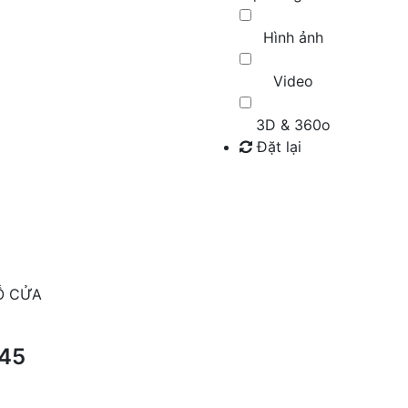
Hình ảnh
Video
3D & 360o
Đặt lại
Tìm kiếm
Ỗ CỬA
,45