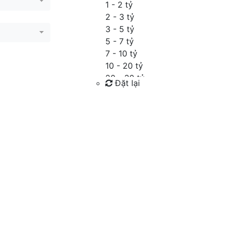
1 - 2 tỷ
2 - 3 tỷ
3 - 5 tỷ
5 - 7 tỷ
7 - 10 tỷ
10 - 20 tỷ
20 - 30 tỷ
Đặt lại
30 - 40 tỷ
40 - 60 tỷ
Tìm kiếm
Trên 60 tỷ
Thỏa thuận