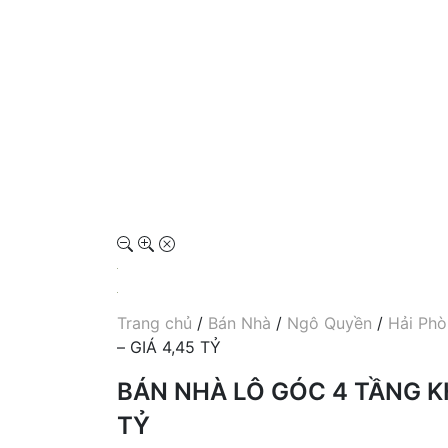
Trang chủ
/
Bán Nhà
/
Ngô Quyền
/
Hải Ph
– GIÁ 4,45 TỶ
BÁN NHÀ LÔ GÓC 4 TẦNG KH
TỶ