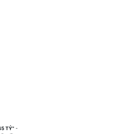
9
Nhà Dân xây Độc lập Phủ Thượ
4 triệu 700 nghìn
65 m2
Hải An , Hải Phòng
45 TỶ"
-