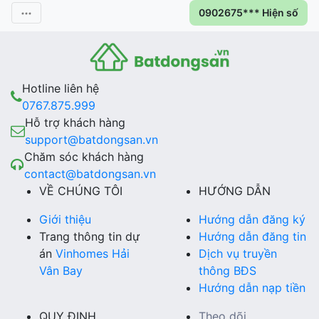
0902675*** Hiện số
Hotline liên hệ
0767.875.999
Hỗ trợ khách hàng
support@batdongsan.vn
Chăm sóc khách hàng
contact@batdongsan.vn
VỀ CHÚNG TÔI
HƯỚNG DẪN
Giới thiệu
Hướng dẫn đăng ký
Trang thông tin dự
Hướng dẫn đăng tin
án
Vinhomes Hải
Dịch vụ truyền
Vân Bay
thông BĐS
Hướng dẫn nạp tiền
QUY ĐỊNH
Theo dõi