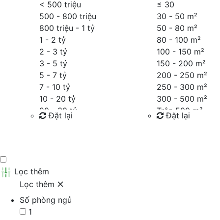
< 500 triệu
≤
30
500 - 800 triệu
30 - 50 m²
800 triệu - 1 tỷ
50 - 80 m²
1 - 2 tỷ
80 - 100 m²
2 - 3 tỷ
100 - 150 m²
3 - 5 tỷ
150 - 200 m²
5 - 7 tỷ
200 - 250 m²
7 - 10 tỷ
250 - 300 m²
10 - 20 tỷ
300 - 500 m²
20 - 30 tỷ
Trên 500 m²
Đặt lại
Đặt lại
30 - 40 tỷ
40 - 60 tỷ
Tìm kiếm
Tìm kiếm
Trên 60 tỷ
Thỏa thuận
Lọc thêm
Lọc thêm
Số phòng ngủ
1