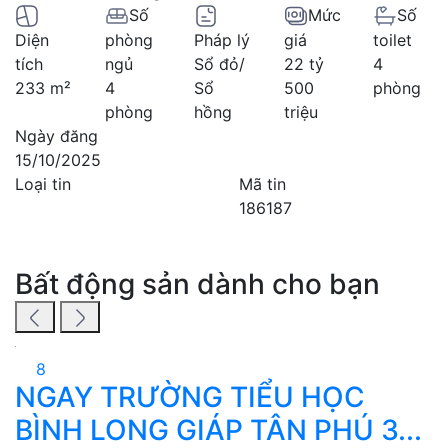
Số
Mức
Số
Diện
phòng
Pháp lý
giá
toilet
tích
ngủ
Sổ đỏ/
22 tỷ
4
233 m²
4
Sổ
500
phòng
phòng
hồng
triệu
Ngày đăng
15/10/2025
Loại tin
Mã tin
186187
Bất động sản dành cho bạn
8
NGAY TRƯỜNG TIỂU HỌC
BÌNH LONG GIÁP TÂN PHÚ 3...
V