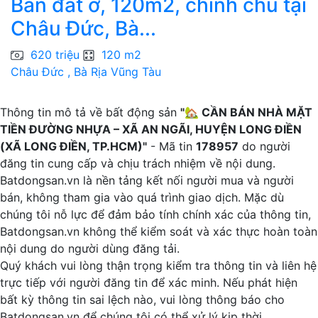
Bán đất ở, 120m2, chính chủ tại
Châu Đức, Bà...
N
620 triệu
120 m2
Châu Đức , Bà Rịa Vũng Tàu
P
Thông tin mô tả về bất động sản
"🏡 CẦN BÁN NHÀ MẶT
TIỀN ĐƯỜNG NHỰA – XÃ AN NGÃI, HUYỆN LONG ĐIỀN
(XÃ LONG ĐIỀN, TP.HCM)"
- Mã tin
178957
do người
đăng tin cung cấp và chịu trách nhiệm về nội dung.
Batdongsan.vn là nền tảng kết nối người mua và người
bán, không tham gia vào quá trình giao dịch. Mặc dù
chúng tôi nỗ lực để đảm bảo tính chính xác của thông tin,
Batdongsan.vn không thể kiểm soát và xác thực hoàn toàn
nội dung do người dùng đăng tải.
Quý khách vui lòng thận trọng kiểm tra thông tin và liên hệ
trực tiếp với người đăng tin để xác minh. Nếu phát hiện
bất kỳ thông tin sai lệch nào, vui lòng thông báo cho
Batdongsan.vn để chúng tôi có thể xử lý kịp thời.