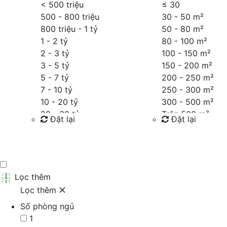
< 500 triệu
≤
30
500 - 800 triệu
30 - 50 m²
800 triệu - 1 tỷ
50 - 80 m²
1 - 2 tỷ
80 - 100 m²
2 - 3 tỷ
100 - 150 m²
3 - 5 tỷ
150 - 200 m²
5 - 7 tỷ
200 - 250 m²
7 - 10 tỷ
250 - 300 m²
10 - 20 tỷ
300 - 500 m²
20 - 30 tỷ
Trên 500 m²
Đặt lại
Đặt lại
30 - 40 tỷ
40 - 60 tỷ
Tìm kiếm
Tìm kiếm
Trên 60 tỷ
Thỏa thuận
Lọc thêm
Lọc thêm
Số phòng ngủ
1