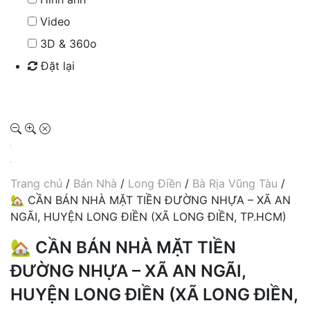
Video
3D & 360o
Đặt lại
Tìm kiếm
Trang chủ
/
Bán Nhà
/
Long Điền
/
Bà Rịa Vũng Tàu
/
🏡 CẦN BÁN NHÀ MẶT TIỀN ĐƯỜNG NHỰA – XÃ AN
NGÃI, HUYỆN LONG ĐIỀN (XÃ LONG ĐIỀN, TP.HCM)
🏡 CẦN BÁN NHÀ MẶT TIỀN
ĐƯỜNG NHỰA – XÃ AN NGÃI,
HUYỆN LONG ĐIỀN (XÃ LONG ĐIỀN,