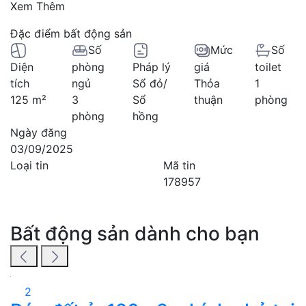
Xem Thêm
Đặc điểm bất động sản
Số
Mức
Số
Diện
phòng
Pháp lý
giá
toilet
tích
ngủ
Sổ đỏ/
Thỏa
1
125 m²
3
Sổ
thuận
phòng
phòng
hồng
Ngày đăng
03/09/2025
Loại tin
Mã tin
178957
Bất động sản dành cho bạn
2