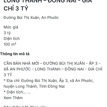
LONG THÀNH – ĐỒNG NAI - GIÁ
CHỈ 3 TỶ
Đường Bùi Thị Xuân, An Phước
Mức giá
3 tỷ
Diện tích
100 m²
Thông tin mô tả
CẦN BÁN NHÀ MỚI – ĐƯỜNG BÙI THỊ XUÂN - ẤP 3 -
XÃ AN PHƯỚC - LONG THÀNH – ĐỒNG NAI - GIÁ CHỈ
3 TỶ
* Địa chỉ: Đường Bùi Thị Xuân, Ấp 3, xã An Phước,
huyện Long Thành, Tỉnh Đồng Nai
* Diện tích:...
...
Xem Thêm