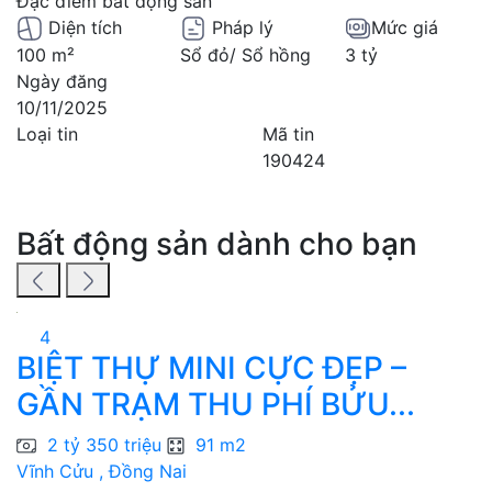
Đặc điểm bất động sản
Diện tích
Pháp lý
Mức giá
100 m²
Sổ đỏ/ Sổ hồng
3 tỷ
Ngày đăng
10/11/2025
Loại tin
Mã tin
190424
Bất động sản dành cho bạn
4
BIỆT THỰ MINI CỰC ĐẸP –
B
GẦN TRẠM THU PHÍ BỬU...
T
2 tỷ 350 triệu
91 m2
Vĩnh Cửu , Đồng Nai
V