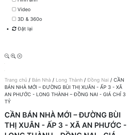
Video
3D & 360o
Đặt lại
Tìm kiếm
Trang chủ
/
Bán Nhà
/
Long Thành
/
Đồng Nai
/ CẦN
BÁN NHÀ MỚI – ĐƯỜNG BÙI THỊ XUÂN - ẤP 3 - XÃ
AN PHƯỚC - LONG THÀNH – ĐỒNG NAI - GIÁ CHỈ 3
TỶ
CẦN BÁN NHÀ MỚI – ĐƯỜNG BÙI
THỊ XUÂN - ẤP 3 - XÃ AN PHƯỚC -