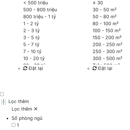
< 500 triệu
≤
30
500 - 800 triệu
30 - 50 m²
800 triệu - 1 tỷ
50 - 80 m²
1 - 2 tỷ
80 - 100 m²
2 - 3 tỷ
100 - 150 m²
3 - 5 tỷ
150 - 200 m²
5 - 7 tỷ
200 - 250 m²
7 - 10 tỷ
250 - 300 m²
10 - 20 tỷ
300 - 500 m²
20 - 30 tỷ
Trên 500 m²
Đặt lại
Đặt lại
30 - 40 tỷ
40 - 60 tỷ
Tìm kiếm
Tìm kiếm
Trên 60 tỷ
Thỏa thuận
Lọc thêm
Lọc thêm
Số phòng ngủ
1