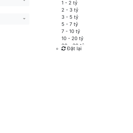
1 - 2 tỷ
2 - 3 tỷ
3 - 5 tỷ
5 - 7 tỷ
7 - 10 tỷ
10 - 20 tỷ
20 - 30 tỷ
Đặt lại
30 - 40 tỷ
40 - 60 tỷ
Tìm kiếm
Trên 60 tỷ
Thỏa thuận