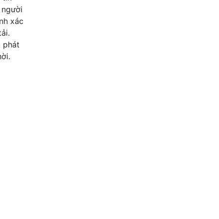
 người
ính xác
ải.
u phát
ời.