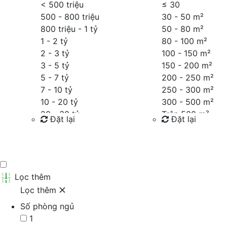
< 500 triệu
≤
30
500 - 800 triệu
30 - 50 m²
800 triệu - 1 tỷ
50 - 80 m²
1 - 2 tỷ
80 - 100 m²
2 - 3 tỷ
100 - 150 m²
3 - 5 tỷ
150 - 200 m²
5 - 7 tỷ
200 - 250 m²
7 - 10 tỷ
250 - 300 m²
10 - 20 tỷ
300 - 500 m²
20 - 30 tỷ
Trên 500 m²
Đặt lại
Đặt lại
30 - 40 tỷ
40 - 60 tỷ
Tìm kiếm
Tìm kiếm
Trên 60 tỷ
Thỏa thuận
Lọc thêm
Lọc thêm
Số phòng ngủ
1