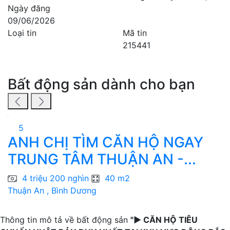
Ngày đăng
09/06/2026
Loại tin
Mã tin
215441
Bất động sản dành cho bạn
5
ANH CHỊ TÌM CĂN HỘ NGAY
B
TRUNG TÂM THUẬN AN -...
4 triệu 200 nghìn
40 m2
Thuận An , Bình Dương
T
Thông tin mô tả về bất động sản
"► CĂN HỘ TIÊU