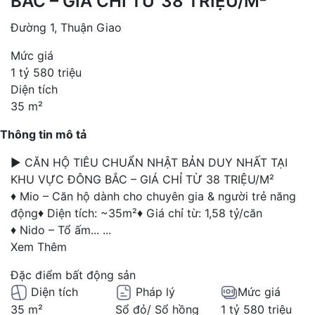
BẮC – GIÁ CHỈ TỪ 38 TRIỆU/M²
Đường 1, Thuận Giao
Mức giá
1 tỷ 580 triệu
Diện tích
35 m²
Thông tin mô tả
► CĂN HỘ TIÊU CHUẨN NHẬT BẢN DUY NHẤT TẠI
KHU VỰC ĐÔNG BẮC – GIÁ CHỈ TỪ 38 TRIỆU/M²
♦ Mio – Căn hộ dành cho chuyên gia & người trẻ năng
động♦ Diện tích: ~35m²♦ Giá chỉ từ: 1,58 tỷ/căn
♦ Nido – Tổ ấm...
...
Xem Thêm
Đặc điểm bất động sản
Diện tích
Pháp lý
Mức giá
35 m²
Sổ đỏ/ Sổ hồng
1 tỷ 580 triệu