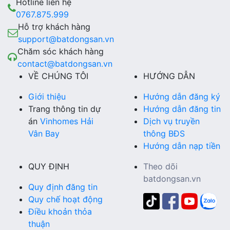
Hotline liên hệ
0767.875.999
Hỗ trợ khách hàng
support@batdongsan.vn
Chăm sóc khách hàng
contact@batdongsan.vn
VỀ CHÚNG TÔI
HƯỚNG DẪN
Giới thiệu
Hướng dẫn đăng ký
Trang thông tin dự
Hướng dẫn đăng tin
án
Vinhomes Hải
Dịch vụ truyền
Vân Bay
thông BĐS
Hướng dẫn nạp tiền
QUY ĐỊNH
Theo dõi
batdongsan.vn
Quy định đăng tin
Quy chế hoạt động
Điều khoản thỏa
thuận