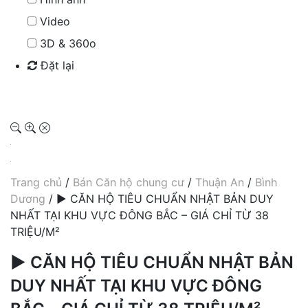
Video
3D & 360o
Đặt lại
Tìm kiếm
Trang chủ
/
Bán Căn hộ chung cư
/
Thuận An
/
Bình
Dương
/ ► CĂN HỘ TIÊU CHUẨN NHẬT BẢN DUY
NHẤT TẠI KHU VỰC ĐÔNG BẮC – GIÁ CHỈ TỪ 38
TRIỆU/M²
► CĂN HỘ TIÊU CHUẨN NHẬT BẢN
DUY NHẤT TẠI KHU VỰC ĐÔNG