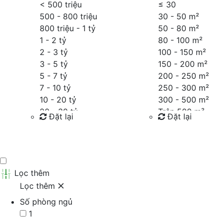
< 500 triệu
≤
30
500 - 800 triệu
30 - 50 m²
800 triệu - 1 tỷ
50 - 80 m²
1 - 2 tỷ
80 - 100 m²
2 - 3 tỷ
100 - 150 m²
3 - 5 tỷ
150 - 200 m²
5 - 7 tỷ
200 - 250 m²
7 - 10 tỷ
250 - 300 m²
10 - 20 tỷ
300 - 500 m²
20 - 30 tỷ
Trên 500 m²
Đặt lại
Đặt lại
30 - 40 tỷ
40 - 60 tỷ
Tìm kiếm
Tìm kiếm
Trên 60 tỷ
Thỏa thuận
Lọc thêm
Lọc thêm
Số phòng ngủ
1