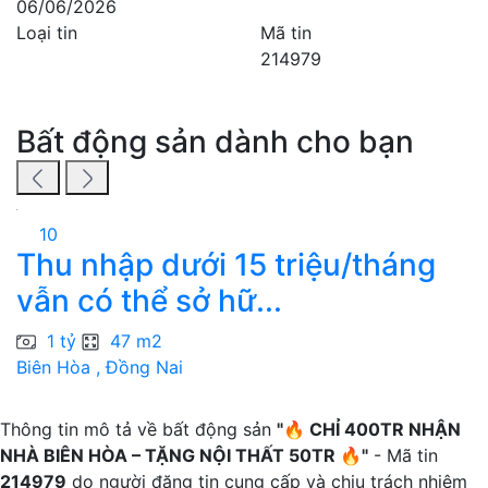
06/06/2026
Loại tin
Mã tin
214979
Bất động sản dành cho bạn
10
Thu nhập dưới 15 triệu/tháng
vẫn có thể sở hữ...
1 tỷ
47 m2
Biên Hòa , Đồng Nai
V
Thông tin mô tả về bất động sản
"🔥 CHỈ 400TR NHẬN
NHÀ BIÊN HÒA – TẶNG NỘI THẤT 50TR 🔥"
- Mã tin
214979
do người đăng tin cung cấp và chịu trách nhiệm