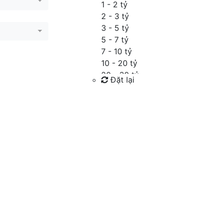
1 - 2 tỷ
2 - 3 tỷ
3 - 5 tỷ
5 - 7 tỷ
7 - 10 tỷ
10 - 20 tỷ
20 - 30 tỷ
Đặt lại
30 - 40 tỷ
40 - 60 tỷ
Tìm kiếm
Trên 60 tỷ
Thỏa thuận