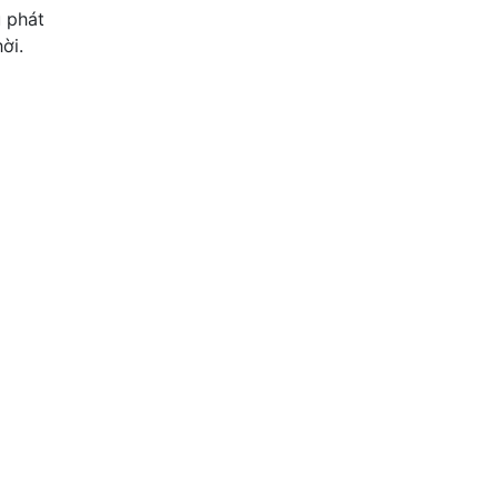
u phát
ời.