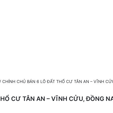
/ CHÍNH CHỦ BÁN 6 LÔ ĐẤT THỔ CƯ TÂN AN – VĨNH CỬ
THỔ CƯ TÂN AN – VĨNH CỬU, ĐỒNG NA