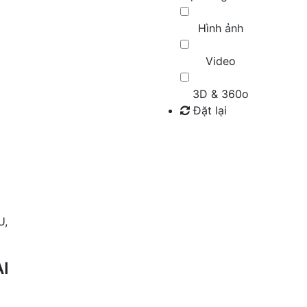
Hình ảnh
Video
3D & 360o
Đặt lại
Tìm kiếm
U,
I