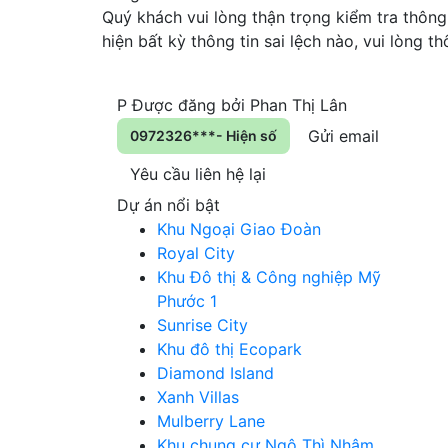
Quý khách vui lòng thận trọng kiểm tra thông 
hiện bất kỳ thông tin sai lệch nào, vui lòng 
P
Được đăng bởi
Phan Thị Lân
Gửi email
0972326***- Hiện số
Yêu cầu liên hệ lại
Dự án nổi bật
Khu Ngoại Giao Đoàn
Royal City
Khu Đô thị & Công nghiệp Mỹ
Phước 1
Sunrise City
Khu đô thị Ecopark
Diamond Island
Xanh Villas
Mulberry Lane
Khu chung cư Ngô Thì Nhậm