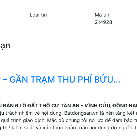
Loại tin
Mã tin
214928
bạn
 – GẦN TRẠM THU PHÍ BỬU...
Ủ BÁN 6 LÔ ĐẤT THỔ CƯ TÂN AN – VĨNH CỬU, ĐỒNG NAI
u trách nhiệm về nội dung. Batdongsan.vn là nền tảng kết 
quá trình giao dịch. Mặc dù chúng tôi nỗ lực để đảm bảo t
g thể kiểm soát và xác thực hoàn toàn nội dung do người 