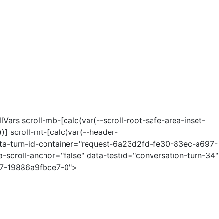
Vars scroll-mb-[calc(var(--scroll-root-safe-area-inset-
] scroll-mt-[calc(var(--header-
ta-turn-id-container="request-6a23d2fd-fe30-83ec-a697-
-scroll-anchor="false" data-testid="conversation-turn-34"
97-19886a9fbce7-0">