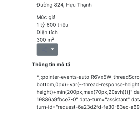
Đường 824, Hựu Thạnh
Mức giá
1 tỷ 600 triệu
Diện tích
300 m²
Thông tin mô tả
*]:pointer-events-auto R6Vx5W_threadScroll
bottom,0px)+var(--thread-response-height))
height)+min(200px,max(70px,20svh)))]" da
19886a9fbce7-0" data-turn="assistant" data
turn-id="request-6a23d2fd-fe30-83ec-a6