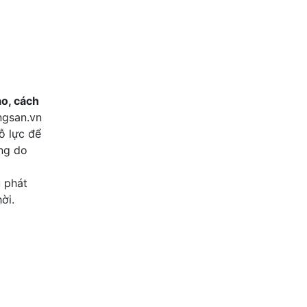
4
Bán đất mặt tiền tỉnh lộ 835, P
4 tỷ 800 triệu
156.3 m2
Bến Lức , Long An
ạo, cách
ngsan.vn
ỗ lực để
ung do
u phát
ời.