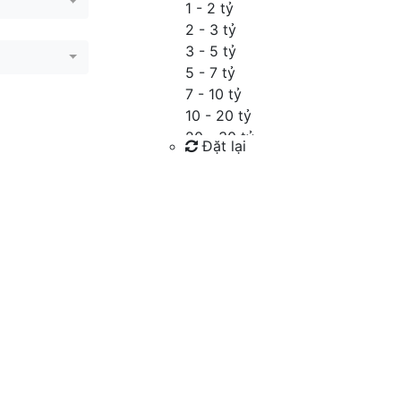
1 - 2 tỷ
2 - 3 tỷ
3 - 5 tỷ
5 - 7 tỷ
7 - 10 tỷ
10 - 20 tỷ
20 - 30 tỷ
Đặt lại
30 - 40 tỷ
40 - 60 tỷ
Tìm kiếm
Trên 60 tỷ
Thỏa thuận