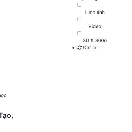
Hình ảnh
Video
3D & 360o
Đặt lại
Tìm kiếm
học
Tạo,