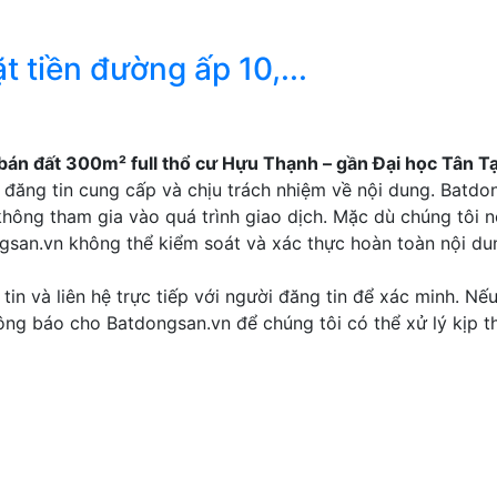
t tiền đường ấp 10,...
bán đất 300m² full thổ cư Hựu Thạnh – gần Đại học Tân T
đăng tin cung cấp và chịu trách nhiệm về nội dung. Batdo
không tham gia vào quá trình giao dịch. Mặc dù chúng tôi n
ngsan.vn không thể kiểm soát và xác thực hoàn toàn nội d
tin và liên hệ trực tiếp với người đăng tin để xác minh. Nế
thông báo cho Batdongsan.vn để chúng tôi có thể xử lý kịp th