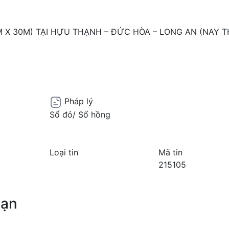
M X 30M) TẠI HỰU THẠNH – ĐỨC HÒA – LONG AN (NAY 
Pháp lý
Sổ đỏ/ Sổ hồng
Loại tin
Mã tin
215105
bạn