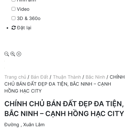
Video
3D & 360o
Đặt lại
Tìm kiếm
Trang chủ
/
Bán Đất
/
Thuận Thành
/
Bắc Ninh
/ CHÍNH
CHỦ BÁN ĐẤT ĐẸP ĐA TIỆN, BẮC NINH – CẠNH
HỒNG HẠC CITY
CHÍNH CHỦ BÁN ĐẤT ĐẸP ĐA TIỆN,
BẮC NINH – CẠNH HỒNG HẠC CITY
Đường , Xuân Lâm