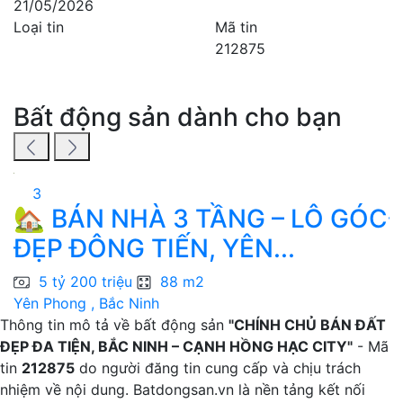
21/05/2026
Loại tin
Mã tin
212875
Bất động sản dành cho bạn
3
🏡 BÁN NHÀ 3 TẦNG – LÔ GÓC
ĐẸP ĐÔNG TIẾN, YÊN...
1
5 tỷ 200 triệu
88 m2
Yên Phong , Bắc Ninh
T
Thông tin mô tả về bất động sản
"CHÍNH CHỦ BÁN ĐẤT
ĐẸP ĐA TIỆN, BẮC NINH – CẠNH HỒNG HẠC CITY"
- Mã
tin
212875
do người đăng tin cung cấp và chịu trách
nhiệm về nội dung. Batdongsan.vn là nền tảng kết nối