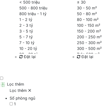
< 500 triệu
≤
30
500 - 800 triệu
30 - 50 m²
800 triệu - 1 tỷ
50 - 80 m²
1 - 2 tỷ
80 - 100 m²
2 - 3 tỷ
100 - 150 m²
3 - 5 tỷ
150 - 200 m²
5 - 7 tỷ
200 - 250 m²
7 - 10 tỷ
250 - 300 m²
10 - 20 tỷ
300 - 500 m²
20 - 30 tỷ
Trên 500 m²
Đặt lại
Đặt lại
30 - 40 tỷ
40 - 60 tỷ
Tìm kiếm
Tìm kiếm
Trên 60 tỷ
Thỏa thuận
Lọc thêm
Lọc thêm
Số phòng ngủ
1