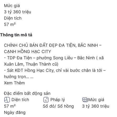
Mức giá
3 tỷ 360 triệu
Diện tích
57 m²
Thông tin mô tả
CHÍNH CHỦ BÁN ĐẤT ĐẸP ĐA TIỆN, BẮC NINH –
CẠNH HỒNG HẠC CITY
- TDP Đa Tiện – phường Song Liễu – Bắc Ninh ( xã
Xuân Lâm, Thuận Thành cũ)
- Sát KĐT Hồng Hạc City, chỉ vài bước chân là tới –
hưởng trọn...
...
Xem Thêm
Đặc điểm bất động sản
Diện tích
Pháp lý
Mức giá
57 m²
Sổ đỏ/ Sổ hồng
3 tỷ 360 triệu
Ngày đăng