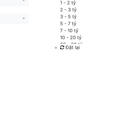
1 - 2 tỷ
2 - 3 tỷ
3 - 5 tỷ
5 - 7 tỷ
7 - 10 tỷ
10 - 20 tỷ
20 - 30 tỷ
Đặt lại
30 - 40 tỷ
40 - 60 tỷ
Tìm kiếm
Trên 60 tỷ
Thỏa thuận