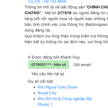
Củ Chi , Hồ Chí Minh
Thông tin mô tả về bất động sản
"CHÍNH CH
CHỨNG"
- Mã tin
217919
do người đăng tin c
tảng kết nối người mua và người bán, không 
bảo tính chính xác của thông tin, Batdongsa
dùng đăng tải.
Quý khách vui lòng thận trọng kiểm tra thông 
hiện bất kỳ thông tin sai lệch nào, vui lòng 
K
Được đăng bởi
Khánh Duy
Gửi email
0778051***- Hiện số
Yêu cầu liên hệ lại
Dự án nổi bật
Khu Ngoại Giao Đoàn
Royal City
Khu Đô thị & Công nghiệp Mỹ
Phước 1