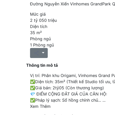
Đường Nguyễn Xiển Vinhomes GrandPark Q
Mức giá
2 tỷ 050 triệu
Diện tích
35 m²
Phòng ngủ
1 Phòng ngủ
Thông tin mô tả
Vị trí: Phân khu Origami, Vinhomes Grand P
✅Diện tích: 35m² (Thiết kế Studio tối ưu, 
✅Giá bán: 2tỷ05 (Còn thương lượng)
💎 ĐIỂM CỘNG ĐẮT GIÁ CỦA CĂN HỘ:
✅Pháp lý sạch: Sổ hồng chính chủ...
...
Xem Thêm