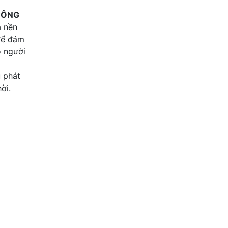
Thủ Đức , Hồ Chí Minh
 CÔNG
à nền
 để đảm
o người
u phát
ời.