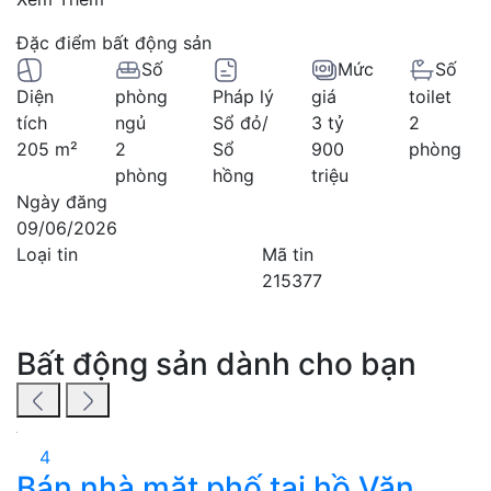
Đặc điểm bất động sản
Số
Mức
Số
Diện
phòng
Pháp lý
giá
toilet
tích
ngủ
Sổ đỏ/
3 tỷ
2
205 m²
2
Sổ
900
phòng
phòng
hồng
triệu
Ngày đăng
09/06/2026
Loại tin
Mã tin
215377
Bất động sản dành cho bạn
4
Bán nhà mặt phố tại hồ Văn
B