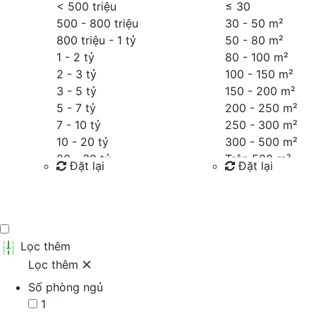
< 500 triệu
≤
30
500 - 800 triệu
30 - 50 m²
800 triệu - 1 tỷ
50 - 80 m²
1 - 2 tỷ
80 - 100 m²
2 - 3 tỷ
100 - 150 m²
3 - 5 tỷ
150 - 200 m²
5 - 7 tỷ
200 - 250 m²
7 - 10 tỷ
250 - 300 m²
10 - 20 tỷ
300 - 500 m²
20 - 30 tỷ
Trên 500 m²
Đặt lại
Đặt lại
30 - 40 tỷ
40 - 60 tỷ
Tìm kiếm
Tìm kiếm
Trên 60 tỷ
Thỏa thuận
Lọc thêm
Lọc thêm
Số phòng ngủ
1