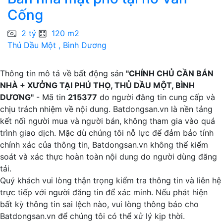
Cống
1
2 tỷ
120 m2
Thủ Dầu Một , Bình Dương
T
Thông tin mô tả về bất động sản
"CHÍNH CHỦ CẦN BÁN
NHÀ + XƯỞNG TẠI PHÚ THỌ, THỦ DẦU MỘT, BÌNH
DƯƠNG"
- Mã tin
215377
do người đăng tin cung cấp và
chịu trách nhiệm về nội dung. Batdongsan.vn là nền tảng
kết nối người mua và người bán, không tham gia vào quá
trình giao dịch. Mặc dù chúng tôi nỗ lực để đảm bảo tính
chính xác của thông tin, Batdongsan.vn không thể kiểm
soát và xác thực hoàn toàn nội dung do người dùng đăng
tải.
Quý khách vui lòng thận trọng kiểm tra thông tin và liên hệ
trực tiếp với người đăng tin để xác minh. Nếu phát hiện
bất kỳ thông tin sai lệch nào, vui lòng thông báo cho
Batdongsan.vn để chúng tôi có thể xử lý kịp thời.