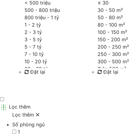
< 500 triệu
≤
30
500 - 800 triệu
30 - 50 m²
800 triệu - 1 tỷ
50 - 80 m²
1 - 2 tỷ
80 - 100 m²
2 - 3 tỷ
100 - 150 m²
3 - 5 tỷ
150 - 200 m²
5 - 7 tỷ
200 - 250 m²
7 - 10 tỷ
250 - 300 m²
10 - 20 tỷ
300 - 500 m²
20 - 30 tỷ
Trên 500 m²
Đặt lại
Đặt lại
30 - 40 tỷ
40 - 60 tỷ
Tìm kiếm
Tìm kiếm
Trên 60 tỷ
Thỏa thuận
Lọc thêm
Lọc thêm
Số phòng ngủ
1