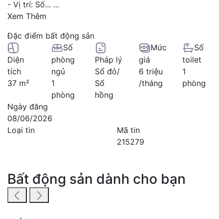
- Vị trí: Số...
...
Xem Thêm
Đặc điểm bất động sản
Số
Mức
Số
Diện
phòng
Pháp lý
giá
toilet
tích
ngủ
Sổ đỏ/
6 triệu
1
37 m²
1
Sổ
/tháng
phòng
phòng
hồng
Ngày đăng
08/06/2026
Loại tin
Mã tin
215279
Bất động sản dành cho bạn