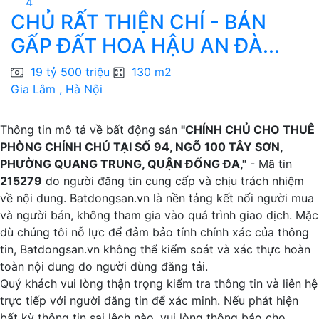
4
CHỦ RẤT THIỆN CHÍ - BÁN
C
GẤP ĐẤT HOA HẬU AN ĐÀ...
h
19 tỷ 500 triệu
130 m2
Gia Lâm , Hà Nội
H
Thông tin mô tả về bất động sản
"CHÍNH CHỦ CHO THUÊ
PHÒNG CHÍNH CHỦ TẠI SỐ 94, NGÕ 100 TÂY SƠN,
PHƯỜNG QUANG TRUNG, QUẬN ĐỐNG ĐA,"
- Mã tin
215279
do người đăng tin cung cấp và chịu trách nhiệm
về nội dung. Batdongsan.vn là nền tảng kết nối người mua
và người bán, không tham gia vào quá trình giao dịch. Mặc
dù chúng tôi nỗ lực để đảm bảo tính chính xác của thông
tin, Batdongsan.vn không thể kiểm soát và xác thực hoàn
toàn nội dung do người dùng đăng tải.
Quý khách vui lòng thận trọng kiểm tra thông tin và liên hệ
trực tiếp với người đăng tin để xác minh. Nếu phát hiện
bất kỳ thông tin sai lệch nào, vui lòng thông báo cho