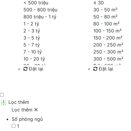
< 500 triệu
≤
30
500 - 800 triệu
30 - 50 m²
800 triệu - 1 tỷ
50 - 80 m²
1 - 2 tỷ
80 - 100 m²
2 - 3 tỷ
100 - 150 m²
3 - 5 tỷ
150 - 200 m²
5 - 7 tỷ
200 - 250 m²
7 - 10 tỷ
250 - 300 m²
10 - 20 tỷ
300 - 500 m²
20 - 30 tỷ
Trên 500 m²
Đặt lại
Đặt lại
30 - 40 tỷ
40 - 60 tỷ
Tìm kiếm
Tìm kiếm
Trên 60 tỷ
Thỏa thuận
Lọc thêm
Lọc thêm
Số phòng ngủ
1