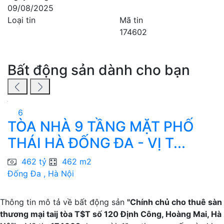
09/08/2025
Loại tin
Mã tin
174602
Bất động sản dành cho bạn
6
TÒA NHÀ 9 TẦNG MẶT PHỐ
THÁI HÀ ĐỐNG ĐA - VỊ T...
C
462 tỷ
462 m2
Đống Đa , Hà Nội
H
Thông tin mô tả về bất động sản
"Chính chủ cho thuê sàn
thương mại taij tòa T$T số 120 Định Công, Hoàng Mai, Hà