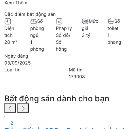
Xem Thêm
Đặc điểm bất động sản
Số
Mức
Số
Diện
phòng
Pháp lý
giá
toilet
tích
ngủ
Sổ đỏ/
3 tỷ
1
28 m²
1
Sổ
phòng
phòng
hồng
Ngày đăng
03/09/2025
Loại tin
Mã tin
179008
Bất động sản dành cho bạn
2