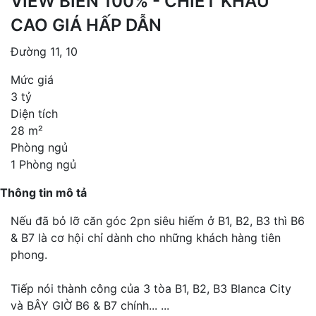
VIEW BIỂN 100% - CHIẾT KHẤU
CAO GIÁ HẤP DẪN
Đường 11, 10
Mức giá
3 tỷ
Diện tích
28 m²
Phòng ngủ
1 Phòng ngủ
Thông tin mô tả
Nếu đã bỏ lỡ căn góc 2pn siêu hiếm ở B1, B2, B3 thì B6
& B7 là cơ hội chỉ dành cho những khách hàng tiên
phong.
Tiếp nói thành công của 3 tòa B1, B2, B3 Blanca City
và BÂY GIỜ B6 & B7 chính...
...