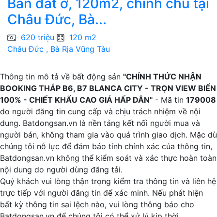
Bán đất ở, 120m2, chính chủ tại
Châu Đức, Bà...
N
620 triệu
120 m2
Châu Đức , Bà Rịa Vũng Tàu
P
Thông tin mô tả về bất động sản
"CHÍNH THỨC NHẬN
BOOKING THÁP B6, B7 BLANCA CITY - TRỌN VIEW BIỂN
100% - CHIẾT KHẤU CAO GIÁ HẤP DẪN"
- Mã tin
179008
do người đăng tin cung cấp và chịu trách nhiệm về nội
dung. Batdongsan.vn là nền tảng kết nối người mua và
người bán, không tham gia vào quá trình giao dịch. Mặc dù
chúng tôi nỗ lực để đảm bảo tính chính xác của thông tin,
Batdongsan.vn không thể kiểm soát và xác thực hoàn toàn
nội dung do người dùng đăng tải.
Quý khách vui lòng thận trọng kiểm tra thông tin và liên hệ
trực tiếp với người đăng tin để xác minh. Nếu phát hiện
bất kỳ thông tin sai lệch nào, vui lòng thông báo cho
Batdongsan.vn để chúng tôi có thể xử lý kịp thời.