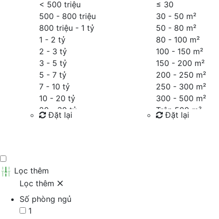
< 500 triệu
≤
30
500 - 800 triệu
30 - 50 m²
800 triệu - 1 tỷ
50 - 80 m²
1 - 2 tỷ
80 - 100 m²
2 - 3 tỷ
100 - 150 m²
3 - 5 tỷ
150 - 200 m²
5 - 7 tỷ
200 - 250 m²
7 - 10 tỷ
250 - 300 m²
10 - 20 tỷ
300 - 500 m²
20 - 30 tỷ
Trên 500 m²
Đặt lại
Đặt lại
30 - 40 tỷ
40 - 60 tỷ
Tìm kiếm
Tìm kiếm
Trên 60 tỷ
Thỏa thuận
Lọc thêm
Lọc thêm
Số phòng ngủ
1