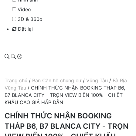
Video
3D & 360o
Đặt lại
Tìm kiếm
Trang chủ
/
Bán Căn hộ chung cư
/
Vũng Tàu
/
Bà Rịa
Vũng Tàu
/ CHÍNH THỨC NHẬN BOOKING THÁP B6,
B7 BLANCA CITY - TRỌN VIEW BIỂN 100% - CHIẾT
KHẤU CAO GIÁ HẤP DẪN
CHÍNH THỨC NHẬN BOOKING
THÁP B6, B7 BLANCA CITY - TRỌN