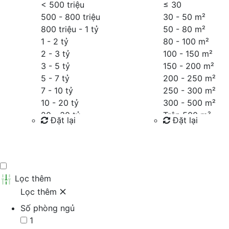
< 500 triệu
≤
30
500 - 800 triệu
30 - 50 m²
800 triệu - 1 tỷ
50 - 80 m²
1 - 2 tỷ
80 - 100 m²
2 - 3 tỷ
100 - 150 m²
3 - 5 tỷ
150 - 200 m²
5 - 7 tỷ
200 - 250 m²
7 - 10 tỷ
250 - 300 m²
10 - 20 tỷ
300 - 500 m²
20 - 30 tỷ
Trên 500 m²
Đặt lại
Đặt lại
30 - 40 tỷ
40 - 60 tỷ
Tìm kiếm
Tìm kiếm
Trên 60 tỷ
Thỏa thuận
Lọc thêm
Lọc thêm
Số phòng ngủ
1