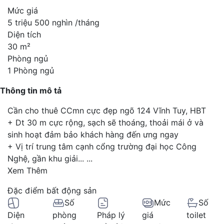
Mức giá
5 triệu 500 nghìn /tháng
Diện tích
30 m²
Phòng ngủ
1 Phòng ngủ
Thông tin mô tả
Cần cho thuê CCmn cực đẹp ngõ 124 Vĩnh Tuy, HBT
+ Dt 30 m cực rộng, sạch sẽ thoáng, thoải mái ở và
sinh hoạt đảm bảo khách hàng đến ưng ngay
+ Vị trí trung tâm cạnh cổng trường đại học Công
Nghệ, gần khu giải...
...
Xem Thêm
Đặc điểm bất động sản
Số
Mức
Số
Diện
phòng
Pháp lý
giá
toilet