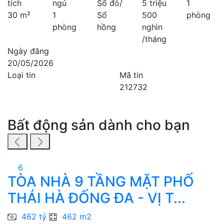
tích
ngủ
Sổ đỏ/
5 triệu
1
30 m²
1
Sổ
500
phòng
phòng
hồng
nghìn
/tháng
Ngày đăng
20/05/2026
Loại tin
Mã tin
212732
Bất động sản dành cho bạn
6
TÒA NHÀ 9 TẦNG MẶT PHỐ
THÁI HÀ ĐỐNG ĐA - VỊ T...
C
462 tỷ
462 m2