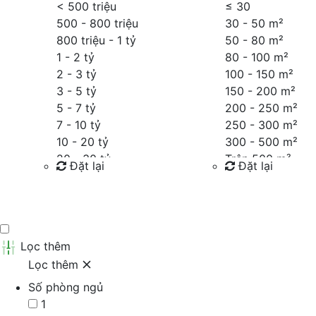
< 500 triệu
≤
30
500 - 800 triệu
30 - 50 m²
800 triệu - 1 tỷ
50 - 80 m²
1 - 2 tỷ
80 - 100 m²
2 - 3 tỷ
100 - 150 m²
3 - 5 tỷ
150 - 200 m²
5 - 7 tỷ
200 - 250 m²
7 - 10 tỷ
250 - 300 m²
10 - 20 tỷ
300 - 500 m²
20 - 30 tỷ
Trên 500 m²
Đặt lại
Đặt lại
30 - 40 tỷ
40 - 60 tỷ
Tìm kiếm
Tìm kiếm
Trên 60 tỷ
Thỏa thuận
Lọc thêm
Lọc thêm
Số phòng ngủ
1