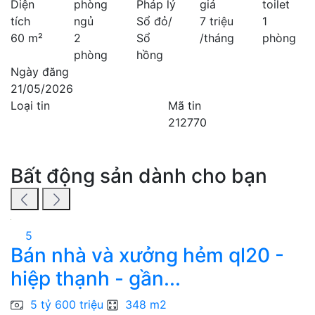
Diện
phòng
Pháp lý
giá
toilet
tích
ngủ
Sổ đỏ/
7 triệu
1
60 m²
2
Sổ
/tháng
phòng
phòng
hồng
Ngày đăng
21/05/2026
Loại tin
Mã tin
212770
Bất động sản dành cho bạn
5
Bán nhà và xưởng hẻm ql20 -
H
hiệp thạnh - gần...
c
5 tỷ 600 triệu
348 m2