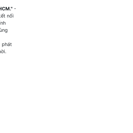
Bình Tân , Hồ Chí Minh
HCM."
-
ết nối
ính
dùng
u phát
ời.