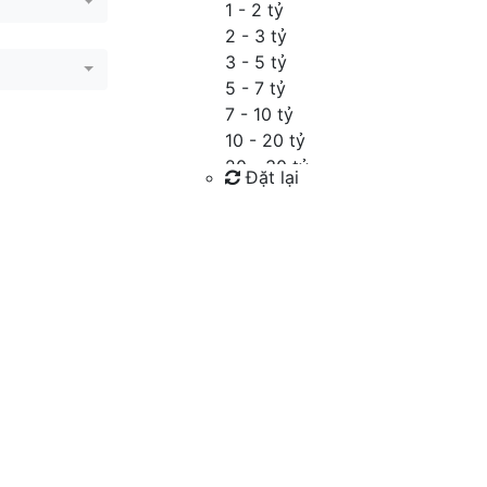
1 - 2 tỷ
2 - 3 tỷ
3 - 5 tỷ
5 - 7 tỷ
7 - 10 tỷ
10 - 20 tỷ
20 - 30 tỷ
Đặt lại
30 - 40 tỷ
40 - 60 tỷ
Tìm kiếm
Trên 60 tỷ
Thỏa thuận