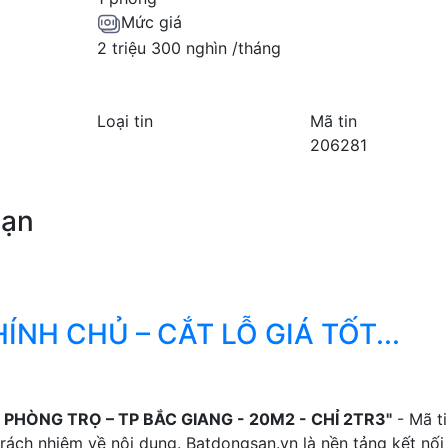
Mức giá
2 triệu 300 nghìn /tháng
Loại tin
Mã tin
206281
bạn
NH CHỦ – CẮT LỖ GIÁ TỐT...
PHÒNG TRỌ – TP BẮC GIANG - 20M2 - CHỈ 2TR3"
- Mã ti
rách nhiệm về nội dung. Batdongsan.vn là nền tảng kết nối