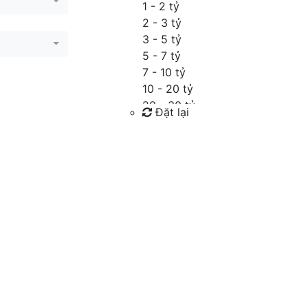
1 - 2 tỷ
2 - 3 tỷ
3 - 5 tỷ
5 - 7 tỷ
7 - 10 tỷ
10 - 20 tỷ
20 - 30 tỷ
Đặt lại
30 - 40 tỷ
40 - 60 tỷ
Tìm kiếm
Trên 60 tỷ
Thỏa thuận