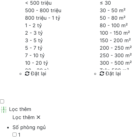
< 500 triệu
≤
30
500 - 800 triệu
30 - 50 m²
800 triệu - 1 tỷ
50 - 80 m²
1 - 2 tỷ
80 - 100 m²
2 - 3 tỷ
100 - 150 m²
3 - 5 tỷ
150 - 200 m²
5 - 7 tỷ
200 - 250 m²
7 - 10 tỷ
250 - 300 m²
10 - 20 tỷ
300 - 500 m²
20 - 30 tỷ
Trên 500 m²
Đặt lại
Đặt lại
30 - 40 tỷ
40 - 60 tỷ
Tìm kiếm
Tìm kiếm
Trên 60 tỷ
Thỏa thuận
Lọc thêm
Lọc thêm
Số phòng ngủ
1