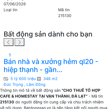
07/06/2026
Loại tin
Mã tin
215130
Bất động sản dành cho bạn
5
Bán nhà và xưởng hẻm ql20 -
H
hiệp thạnh - gần...
c
5 tỷ 600 triệu
348 m2
Đức Trọng , Lâm Đồng
Đ
Thông tin mô tả về bất động sản
"CHO THUÊ TỔ HỢP
CAFE & HOMESTAY TẠI VẠN THÀNH, ĐÀ LẠT"
- Mã tin
215130
do người đăng tin cung cấp và chịu trách nhiệm
về nội dung. Batdongsan.vn là nền tảng kết nối người mua