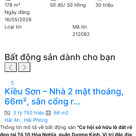
178 m²
Sổ đỏ/ Sổ hồng
30 triệu
Ngày đăng
16/05/2026
Loại tin
Mã tin
212082
Bất động sản dành cho bạn
5
Kiều Sơn – Nhà 2 mặt thoáng,
N
66m², sân cổng r...
T
3 tỷ 750 triệu
66 m2
Hải An , Hải Phòng
H
Thông tin mô tả về bất động sản
"Cơ hội sở hữu lô đất rẻ
đẹp tại Tổ 10 Hòa Nghĩa, quận Dương Kinh. Vị trí đắc địa,