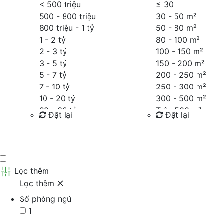
< 500 triệu
≤
30
500 - 800 triệu
30 - 50 m²
800 triệu - 1 tỷ
50 - 80 m²
1 - 2 tỷ
80 - 100 m²
2 - 3 tỷ
100 - 150 m²
3 - 5 tỷ
150 - 200 m²
5 - 7 tỷ
200 - 250 m²
7 - 10 tỷ
250 - 300 m²
10 - 20 tỷ
300 - 500 m²
20 - 30 tỷ
Trên 500 m²
Đặt lại
Đặt lại
30 - 40 tỷ
40 - 60 tỷ
Tìm kiếm
Tìm kiếm
Trên 60 tỷ
Thỏa thuận
Lọc thêm
Lọc thêm
Số phòng ngủ
1