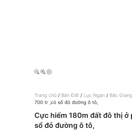
Trang chủ
/
Bán Đất
/
Lục Ngạn
/
Bắc Gian
700 tr ,có sổ đỏ đường ô tô,
Cực hiếm 180m đất đô thị ở 
sổ đỏ đường ô tô,