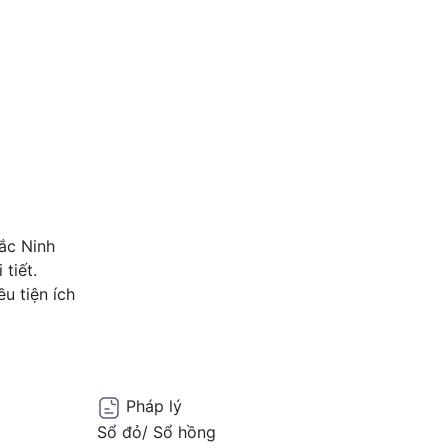
ắc Ninh
 tiết.
u tiện ích
Pháp lý
Sổ đỏ/ Sổ hồng