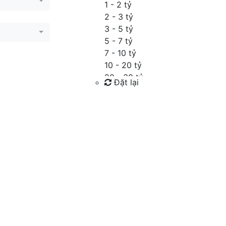
1 - 2 tỷ
2 - 3 tỷ
3 - 5 tỷ
5 - 7 tỷ
7 - 10 tỷ
10 - 20 tỷ
20 - 30 tỷ
Đặt lại
30 - 40 tỷ
40 - 60 tỷ
Tìm kiếm
Trên 60 tỷ
Thỏa thuận