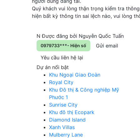
người dùng đăng tải.
Quý khách vui lòng thận trọng kiểm tra thông 
hiện bất kỳ thông tin sai lệch nào, vui lòng 
N
Được đăng bởi
Nguyễn Quốc Tuấn
Gửi email
0979733***- Hiện số
Yêu cầu liên hệ lại
Dự án nổi bật
Khu Ngoại Giao Đoàn
Royal City
Khu Đô thị & Công nghiệp Mỹ
Phước 1
Sunrise City
Khu đô thị Ecopark
Diamond Island
Xanh Villas
Mulberry Lane