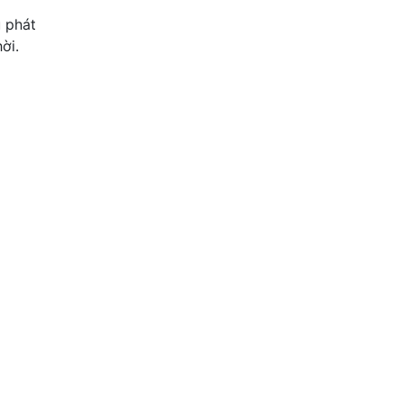
u phát
ời.