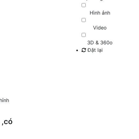
Hình ảnh
Video
3D & 360o
Đặt lại
Tìm kiếm
hỉnh
 ,có