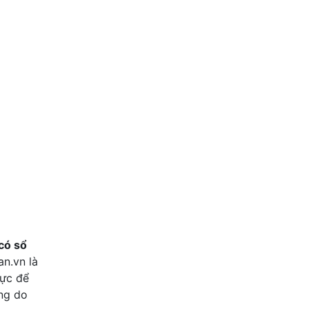
3
CHÍNH CHỦ CHO THUÊ NHÀ TẦN
6 triệu
1 m2
Bắc Giang , Bắc Giang
có sổ
n.vn là
lực để
ung do