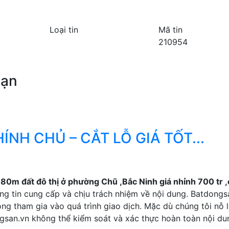
Loại tin
Mã tin
210954
bạn
NH CHỦ – CẮT LỖ GIÁ TỐT...
80m đất đô thị ở phường Chũ ,Bắc Ninh giá nhỉnh 700 tr ,
g tin cung cấp và chịu trách nhiệm về nội dung. Batdongsa
ng tham gia vào quá trình giao dịch. Mặc dù chúng tôi nỗ 
ngsan.vn không thể kiểm soát và xác thực hoàn toàn nội d