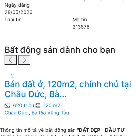
Ngày đăng
28/05/2026
Loại tin
Mã tin
213878
Bất động sản dành cho bạn
2
Bán đất ở, 120m2, chính chủ tại
Châu Đức, Bà...
N
620 triệu
120 m2
Châu Đức , Bà Rịa Vũng Tàu
P
Thông tin mô tả về bất động sản
"ĐẤT ĐẸP - ĐẦU TƯ