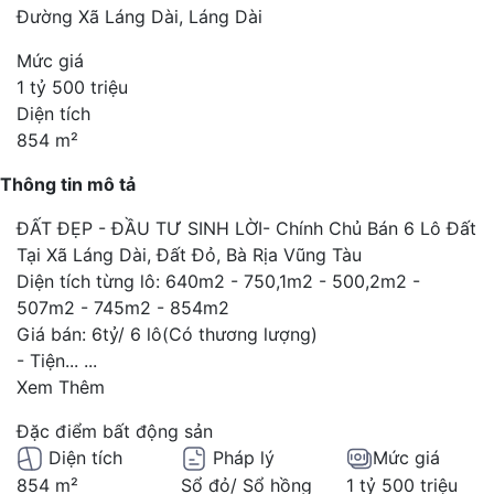
Đường Xã Láng Dài, Láng Dài
Mức giá
1 tỷ 500 triệu
Diện tích
854 m²
Thông tin mô tả
ĐẤT ĐẸP - ĐẦU TƯ SINH LỜI- Chính Chủ Bán 6 Lô Đất
Tại Xã Láng Dài, Đất Đỏ, Bà Rịa Vũng Tàu
Diện tích từng lô: 640m2 - 750,1m2 - 500,2m2 -
507m2 - 745m2 - 854m2
Giá bán: 6tỷ/ 6 lô(Có thương lượng)
- Tiện...
...
Xem Thêm
Đặc điểm bất động sản
Diện tích
Pháp lý
Mức giá
854 m²
Sổ đỏ/ Sổ hồng
1 tỷ 500 triệu