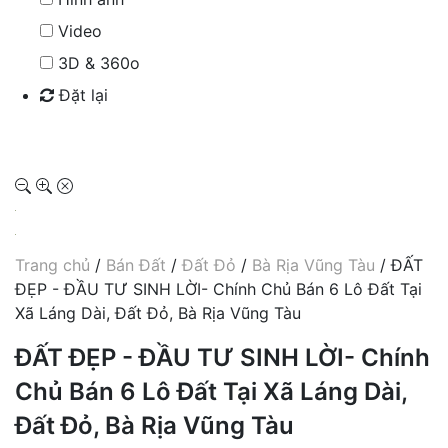
Video
3D & 360o
Đặt lại
Tìm kiếm
Trang chủ
/
Bán Đất
/
Đất Đỏ
/
Bà Rịa Vũng Tàu
/ ĐẤT
ĐẸP - ĐẦU TƯ SINH LỜI- Chính Chủ Bán 6 Lô Đất Tại
Xã Láng Dài, Đất Đỏ, Bà Rịa Vũng Tàu
ĐẤT ĐẸP - ĐẦU TƯ SINH LỜI- Chính
Chủ Bán 6 Lô Đất Tại Xã Láng Dài,
Đất Đỏ, Bà Rịa Vũng Tàu