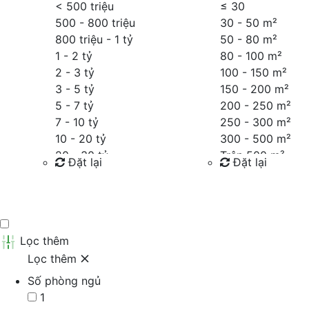
< 500 triệu
≤
30
500 - 800 triệu
30 - 50 m²
800 triệu - 1 tỷ
50 - 80 m²
1 - 2 tỷ
80 - 100 m²
2 - 3 tỷ
100 - 150 m²
3 - 5 tỷ
150 - 200 m²
5 - 7 tỷ
200 - 250 m²
7 - 10 tỷ
250 - 300 m²
10 - 20 tỷ
300 - 500 m²
20 - 30 tỷ
Trên 500 m²
Đặt lại
Đặt lại
30 - 40 tỷ
40 - 60 tỷ
Tìm kiếm
Tìm kiếm
Trên 60 tỷ
Thỏa thuận
Lọc thêm
Lọc thêm
Số phòng ngủ
1